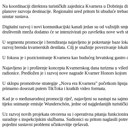
Na koordinaciji direktora turističkih zajednica Kvarnera u Dobrinju di
planove razvoja destinacije. Regionalni ured pritom bi ubuduće trebao
unutar sustava.
Digitalni razvoj i novi komunikacijski kanali jedan su od važnijih smj
društvenih mreža dodatno će se intenzivirati po završetku nove web st
U segmentu promocije i brendiranja najavljeno je pokretanje baze lo
razvoj brenda kvarnerskih destilata. Cilj je snažnije povezivanje lokaln
U fokusu je i pozicioniranje Kvarnera kao budućeg hrvatskog gastro ce
Najavljeno je i proširenje koncepta Kvarnerskog dana turizma u višedn
radionice. Predložen je i razvoj nove nagrade Kvarner Honors kojom bi 
U sklopu promotivne strategije „Nova era Kvarnera” početkom lipnja k
primarno dosezati putem TikToka i kratkih video formata.
Kad je o međunarodnoj promociji riječ, najavljeni su nastupi na sajmov
tijeku snimanje emisije Wunderschön, jedne od najgledanijih turistički
Uz razvoj novih projekata otvorena su i operativna pitanja funkcionir
suradnje s inspekcijskim službama. Sudionici su pritom naglasili potre
pojedini sustavni problemi učinkovitije rješavali.