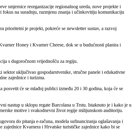
prve smjernice reorganizacije regionalnog ureda, nove projekte i
ći fokus na suradnju, razmjenu znanja i učinkovitiju komunikaciju
prioritetni je projekt, pokreće se newsletter sustav, a razvoj
Kvarner Honey i Kvarner Cheese, dok se u budućnosti planira i
acija s dugoročnom vrijednošću za regiju.
i sektor uključivao gospodarstvenike, stručne panele i edukativne
lne zajednice i turizma.
 posvetit će se mlađoj publici između 20 i 30 godina, koja će se
vni nastup u sklopu regate Barcolana u Trstu. Istaknuto je i kako je u
rnerske motive i svakodnevni život regije milijunskom auditoriju.
 ugovora do pitanja e-računa, modela sufinanciranja oglašavanja i
ke zajednice Kvarnera i Hrvatske turističke zajednice kako bi se