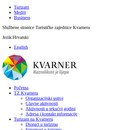
Turizam
Mediji
Business
Službene stranice Turističke zajednice Kvarnera
Jezik:
Hrvatski
English
Početna
TZ Kvarnera
Organizacijski ustroj
Glavne aktivnosti
Aktivnosti u tekućoj godini
Adresa i kontakt informacije
Turizam na Kvarneru
Dionici u turizmu
Sigurnost u turizmu