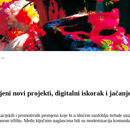
!
>
eni novi projekti, digitalni iskorak i jačan
acijskih i promotivnih promjena koje bi u idućem razdoblju trebale snažn
tranom tržištu. Među ključnim naglascima bili su modernizacija komunikac