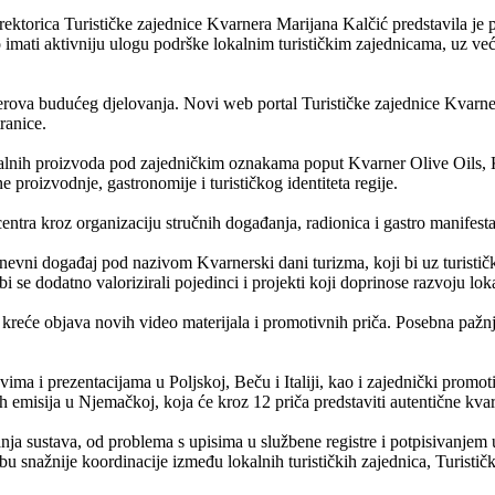
rektorica Turističke zajednice Kvarnera Marijana Kalčić predstavila je 
 imati aktivniju ulogu podrške lokalnim turističkim zajednicama, uz ve
erova budućeg djelovanja. Novi web portal Turističke zajednice Kvarnera 
ranice.
kalnih proizvoda pod zajedničkim oznakama poput Kvarner Olive Oils, 
e proizvodnje, gastronomije i turističkog identiteta regije.
ntra kroz organizaciju stručnih događanja, radionica i gastro manifest
evni događaj pod nazivom Kvarnerski dani turizma, koji bi uz turističk
se dodatno valorizirali pojedinci i projekti koji doprinose razvoju loka
reće objava novih video materijala i promotivnih priča. Posebna pažnja
ima i prezentacijama u Poljskoj, Beču i Italiji, kao i zajednički promoti
h emisija u Njemačkoj, koja će kroz 12 priča predstaviti autentične kva
anja sustava, od problema s upisima u službene registre i potpisivanjem
bu snažnije koordinacije između lokalnih turističkih zajednica, Turistič