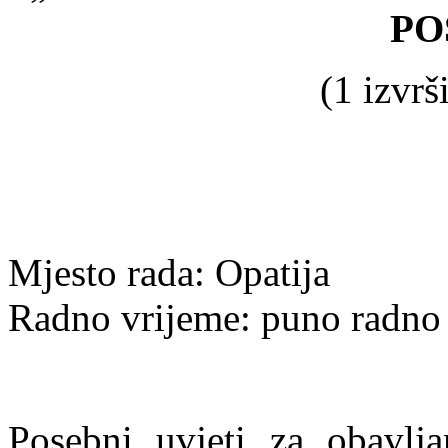
PO
(1 izvrši
Mjesto rada:
Opatija
Radno vrijeme: puno radno 
Posebni uvjeti
za obavlja