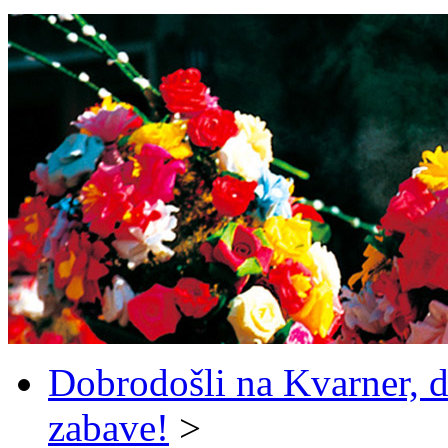
Dobrodošli na Kvarner, d
zabave!
>