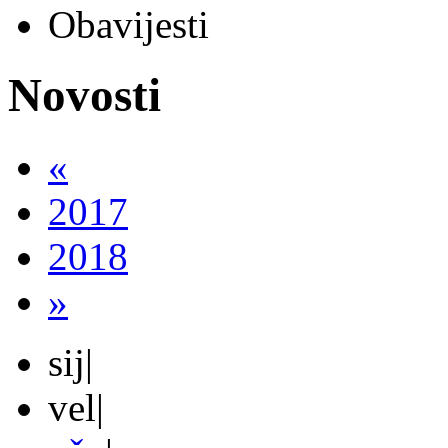
Obavijesti
Novosti
«
2017
2018
»
sij
|
vel
|