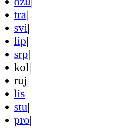
ožu
|
tra
|
svi
|
lip
|
srp
|
kol
|
ruj
|
lis
|
stu
|
pro
|