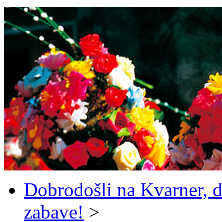
Dobrodošli na Kvarner, d
zabave!
>