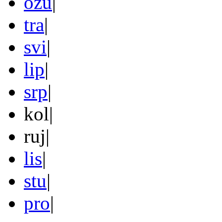
ožu
|
tra
|
svi
|
lip
|
srp
|
kol
|
ruj
|
lis
|
stu
|
pro
|