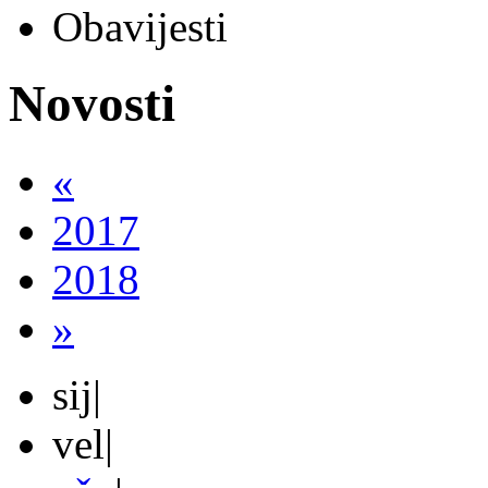
Obavijesti
Novosti
«
2017
2018
»
sij
|
vel
|