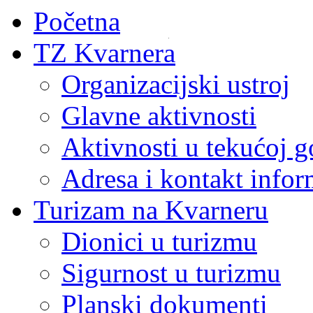
Početna
TZ Kvarnera
Fiets en Wandelbeurs
Organizacijski ustroj
F.re.e.
F.re.e.
Glavne aktivnosti
Aktivnosti u tekućoj g
Adresa i kontakt infor
Turizam na Kvarneru
Dionici u turizmu
Sigurnost u turizmu
Planski dokumenti