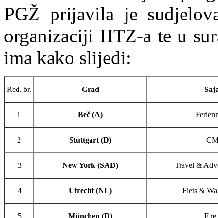
PGŽ prijavila je sudjelov
organizaciji HTZ-a te u su
ima kako slijedi:
Red. br.
Grad
Saj
1
Beč (A)
Ferien
2
Stuttgart (D)
CM
3
New York (SAD)
Travel & Adv
4
Utrecht (NL)
Fiets & Wa
5
München (D)
F.re.