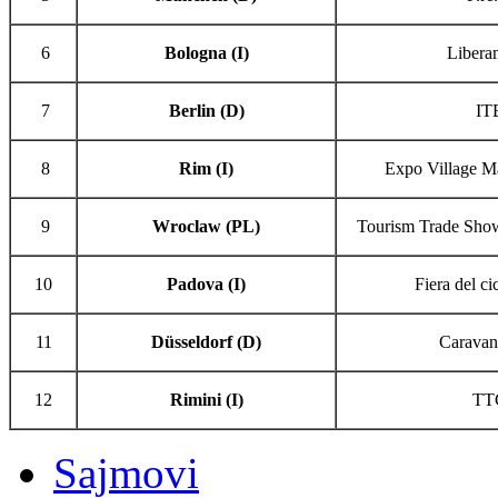
6
Bologna (I)
Libera
7
Berlin (D)
IT
8
Rim (I)
Expo Village 
9
Wroclaw (PL)
Tourism Trade Sh
10
Padova (I)
Fiera del ci
11
Düsseldorf (D)
Caravan
12
Rimini (I)
TT
Sajmovi