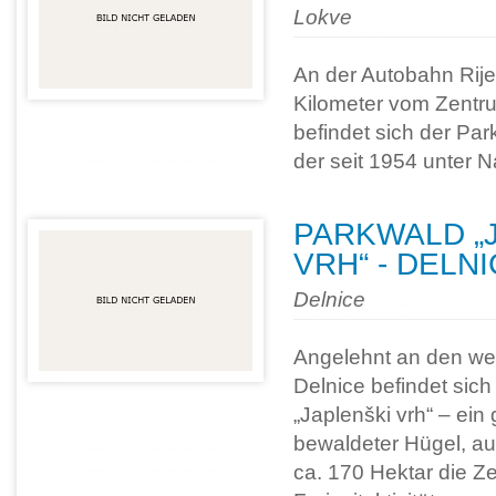
Lokve
An der Autobahn Rije
Kilometer vom Zentru
befindet sich der Par
der seit 1954 unter N
PARKWALD „
VRH“ - DELN
Delnice
Angelehnt an den west
Delnice befindet sic
„Japlenški vrh“ – ein
bewaldeter Hügel, au
ca. 170 Hektar die Ze