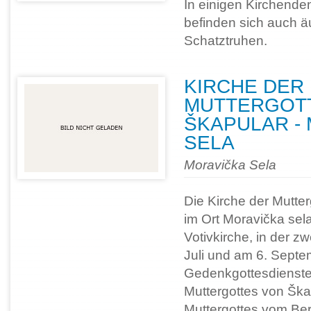
In einigen Kirchende
befinden sich auch ä
Schatztruhen.
KIRCHE DER
MUTTERGOT
ŠKAPULAR -
SELA
Moravička Sela
Die Kirche der Mutte
im Ort Moravička sela
Votivkirche, in der zw
Juli und am 6. Septe
Gedenkgottesdienste
Muttergottes von Ška
Muttergottes vom Be