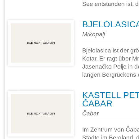
See entstanden ist, 
BJELOLASIC
Mrkopalj
Bjelolasica ist der gr
Kotar. Er ragt über M
Jasenačko Polje in d
langen Bergrückens 
KASTELL PET
ČABAR
Čabar
Im Zentrum von Čabar
Städte im Bergland, d