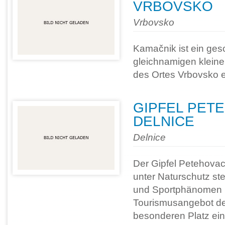
VRBOVSKO
Vrbovsko
Kamačnik ist ein ge
gleichnamigen kleine
des Ortes Vrbovsko e
GIPFEL PET
DELNICE
Delnice
Der Gipfel Petehovac 
unter Naturschutz s
und Sportphänomen 
Tourismusangebot der
besonderen Platz ein