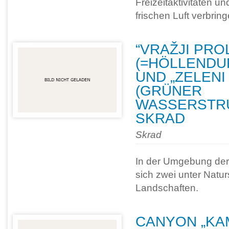
Freizeitaktivitäten un
frischen Luft verbrin
“VRAŽJI PRO
(=HÖLLEND
UND „ZELENI 
(GRÜNER
WASSERSTRU
SKRAD
Skrad
In der Umgebung der
sich zwei unter Natu
Landschaften.
CANYON „KA