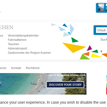
GEHEN
mus
Veranstaltungskalender
Such
Fahrradfahren
Tauchen
Adrenalinsport
Gastronomie der Region Kvarner
arner
Kontakt
Rechtliche
ance your user experience. In case you wish to disable the use 
DESIGN & DEVELOPMENT:
MULTILINK
/ M:WEB