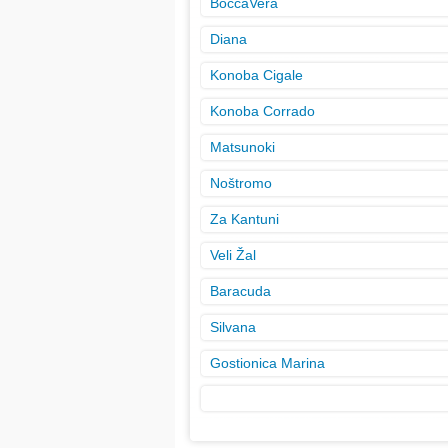
BoccaVera
Diana
Konoba Cigale
Konoba Corrado
Matsunoki
Noštromo
Za Kantuni
Veli Žal
Baracuda
Silvana
Gostionica Marina