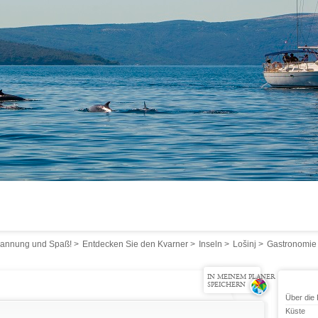
spannung und Spaß!
>
Entdecken Sie den Kvarner
>
Inseln
>
Lošinj
>
Gastronomie
IN MEINEM PLANER
SPEICHERN
Über die
Küste