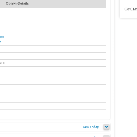
Objekt-Details
GetCMS
com
m
3:00
Mali Lošinj