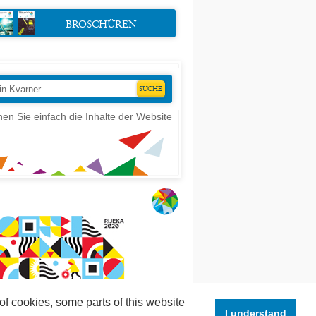
BROSCHÜREN
en Sie einfach die Inhalte der Website
of cookies, some parts of this website
I understand