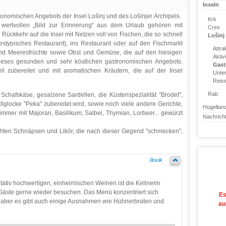
Inseln
ronomischen Angebots der Insel Lošinj und des Lošinjer Archipels.
Krk
 wertvollen „Bild zur Erinnerung“ aus dem Urlaub gehören mit
Cres
 Rückkehr auf die Insel mit Netzen voll von Fischen, die so schnell
Lošinj
stypisches Restaurant), ins Restaurant oder auf den Fischmarkt
Attra
 und Meeresfrüchte sowie Obst und Gemüse, die auf den hiesigen
Aktiv
 dieses gesunden und sehr köstlichen gastronomischen Angebots.
Gast
ell zubereitet und mit aromatischen Kräutern, die auf der Insel
Unter
Reise
Rab
, Schafskäse, gesalzene Sardellen, die Küstenspezialität "Brodet",
llglocke "Peka" zubereitet wird, sowie noch viele andere Gerichte,
Hügellan
immer mit Majoran, Basilikum, Salbei, Thymian, Lorbeer... gewürzt
Nachrich
hten Schnäpsen und Likör, die nach dieser Gegend "schmecken",
Ilovik
tiv hochwertigen, einheimischen Weinen ist die Kellnerin
die Gäste gerne wieder besuchen. Das Menü konzentriert sich
Es
, aber es gibt auch einige Ausnahmen wie Hühnerbraten und
au