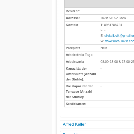
Besitzer:
-
Adresse:
Ilovik 51552 Ilovik
Kontakt:
T: 0981708724
F: -
E:
olivia.ilovik@gmail.
W:
www.oliva-ilovik.co
Parkplatz:
Nein
Arbeitsfreie Tage:
-
Arbeitszeit:
08:00-13:00 & 17:00-2
Kapazität der
-
Unterkunft (Anzahl
der Stühle):
Die Kapazität der
-
Terrasse (Anzahl
der Stühle):
Kreditkarten:
-
Alfred Keller