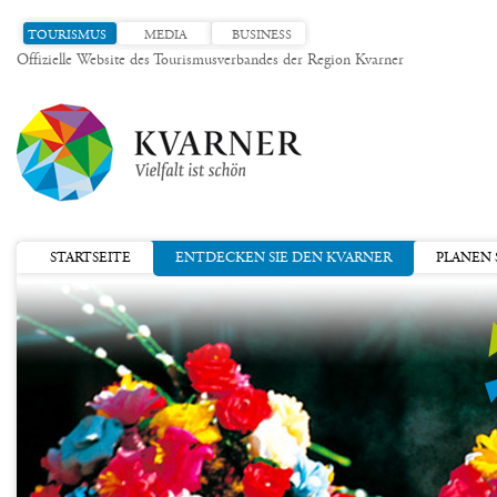
TOURISMUS
MEDIA
BUSINESS
Offizielle Website des Tourismusverbandes der Region Kvarner
STARTSEITE
ENTDECKEN SIE DEN KVARNER
PLANEN S