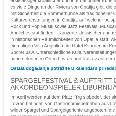
erstklassiger kroatischer und internationaler Küns
es viele Dinge an der Riviera von Opatija gibt, die 
mit Sicherheit die Sommerbühne als traditioneller O
Kulturveranstaltungen in Opatija, auf welcher beis
Rock und Pop-Musik sowie Jazz-Festivals, Musica
Ähnliches stattfinden. Konzerte klassischer und 
in historischen Räumlichkeiten von Opatija statt, wi
einmaligen Villa Angiolina, im Hotel Kvarner, im Kun
Šporer usw. Unterschiedliche Kulturveranstaltunge
nahe gelegenen Orten Lovran und Kastav auf de
Ostala događanja potražite u kalendaru prireda
SPARGELFESTIVAL & AUFTRITT
AKKORDEONSPIELER LIBURNIJ
Im April werden auf dem Platz "Trg slobode", der sic
Lovran befindet, von Gastronomiebetrieben aus Lo
wilder Spargel und Spargelgerichte angeboten, die