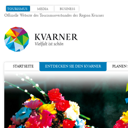
TOURISMUS
MEDIA
BUSINESS
Offizielle Website des Tourismusverbandes der Region Kvarner
STARTSEITE
ENTDECKEN SIE DEN KVARNER
PLANEN S