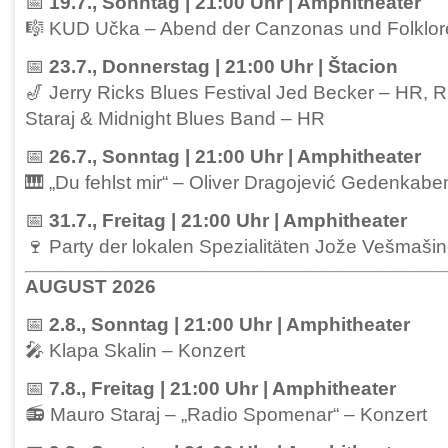
📅
19.7., Sonntag | 21:00 Uhr | Amphitheater
🎼 KUD Učka – Abend der Canzonas und Folklor
📅
23.7., Donnerstag | 21:00 Uhr | Štacion
🎷 Jerry Ricks Blues Festival Jed Becker – HR, 
Staraj & Midnight Blues Band – HR
📅
26.7., Sonntag | 21:00 Uhr | Amphitheater
🎹 „Du fehlst mir“ – Oliver Dragojević Gedenkab
📅
31.7., Freitag | 21:00 Uhr | Amphitheater
🍷 Party der lokalen Spezialitäten Jože Vešmaš
AUGUST 2026
📅
2.8., Sonntag | 21:00 Uhr | Amphitheater
🎤 Klapa Skalin – Konzert
📅
7.8., Freitag | 21:00 Uhr | Amphitheater
📻 Mauro Staraj – „Radio Spomenar“ – Konzert