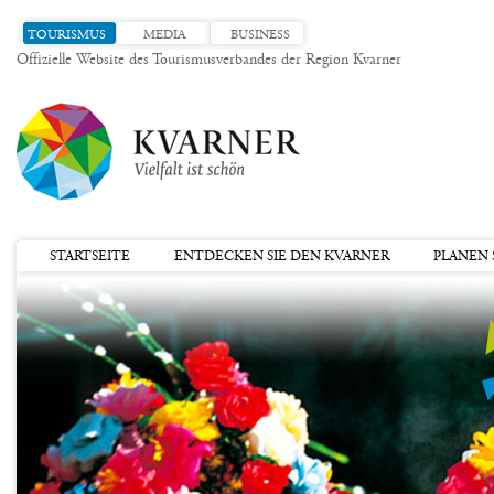
TOURISMUS
MEDIA
BUSINESS
Offizielle Website des Tourismusverbandes der Region Kvarner
STARTSEITE
ENTDECKEN SIE DEN KVARNER
PLANEN S