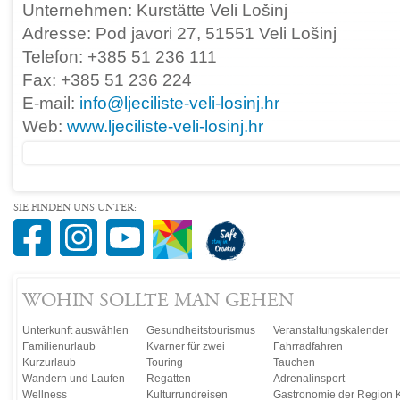
Unternehmen: Kurstätte Veli Lošinj
Adresse: Pod javori 27, 51551 Veli Lošinj
Telefon: +385 51 236 111
Fax: +385 51 236 224
E-mail:
info@ljeciliste-veli-losinj.hr
Web:
www.ljeciliste-veli-losinj.hr
SIE FINDEN UNS UNTER:
WOHIN SOLLTE MAN GEHEN
Unterkunft auswählen
Gesundheitstourismus
Veranstaltungskalender
Familienurlaub
Kvarner für zwei
Fahrradfahren
Kurzurlaub
Touring
Tauchen
Wandern und Laufen
Regatten
Adrenalinsport
Wellness
Kulturrundreisen
Gastronomie der Region 