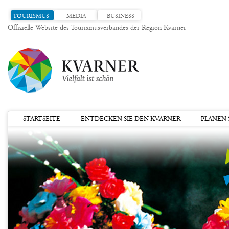
TOURISMUS
MEDIA
BUSINESS
Offizielle Website des Tourismusverbandes der Region Kvarner
STARTSEITE
ENTDECKEN SIE DEN KVARNER
PLANEN S