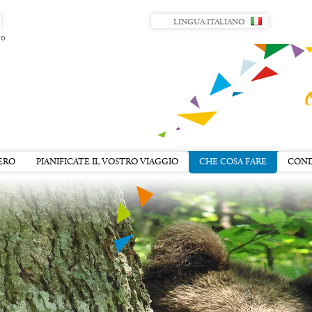
LINGUA:
ITALIANO
ro
ERO
PIANIFICATE IL VOSTRO VIAGGIO
CHE COSA FARE
COND