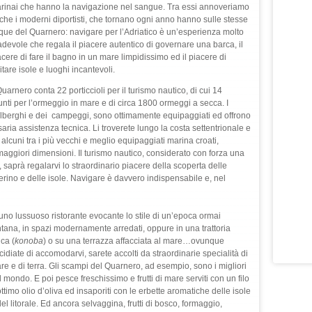
rinai che hanno la navigazione nel sangue. Tra essi annoveriamo
che i moderni diportisti, che tornano ogni anno hanno sulle stesse
que del Quarnero: navigare per l’Adriatico è un’esperienza molto
adevole che regala il piacere autentico di governare una barca, il
acere di fare il bagno in un mare limpidissimo ed il piacere di
itare isole e luoghi incantevoli.
Quarnero conta 22 porticcioli per il turismo nautico, di cui 14
unti per l’ormeggio in mare e di circa 1800 ormeggi a secca. I
alberghi e dei campeggi, sono ottimamente equipaggiati ed offrono
ssaria assistenza tecnica. Li troverete lungo la costa settentrionale e
 alcuni tra i più vecchi e meglio equipaggiati marina croati,
 maggiori dimensioni. Il turismo nautico, considerato con forza una
, saprà regalarvi lo straordinario piacere della scoperta delle
nerino e delle isole. Navigare è davvero indispensabile e, nel
 uno lussuoso ristorante evocante lo stile di un’epoca ormai
ntana, in spazi modernamente arredati, oppure in una trattoria
ica (
konoba
) o su una terrazza affacciata al mare…ovunque
cidiate di accomodarvi, sarete accolti da straordinarie specialità di
re e di terra. Gli scampi del Quarnero, ad esempio, sono i migliori
l mondo. E poi pesce freschissimo e frutti di mare serviti con un filo
ttimo olio d’oliva ed insaporiti con le erbette aromatiche delle isole
el litorale. Ed ancora selvaggina, frutti di bosco, formaggio,