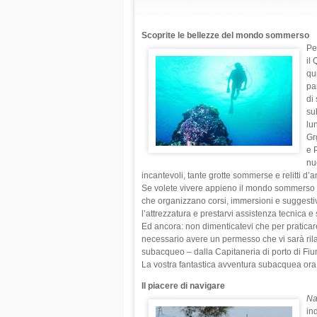
Scoprite le bellezze del mondo sommerso
Pe
il
qu
pa
di
su
lun
Gr
e 
nu
incantevoli, tante grotte sommerse e relitti d’a
Se volete vivere appieno il mondo sommerso d
che organizzano corsi, immersioni e suggestivi 
l’attrezzatura e prestarvi assistenza tecnica 
Ed ancora: non dimenticatevi che per praticare
necessario avere un permesso che vi sarà rila
subacqueo – dalla Capitaneria di porto di Fiume 
La vostra fantastica avventura subacquea ora 
Il piacere di navigare
Na
in