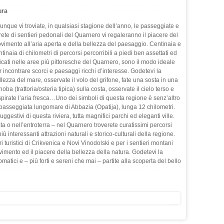
ura
unque vi troviate, in qualsiasi stagione dell’anno, le passeggiate e
 rete di sentieri pedonali del Quarnero vi regaleranno il piacere del
vimento all’aria aperta e della bellezza del paesaggio. Centinaia e
tinaia di chilometri di percorsi percorribili a piedi ben assettati ed
icati nelle aree più pittoresche del Quarnero, sono il modo ideale
r incontrare scorci e paesaggi ricchi d’interesse. Godetevi la
llezza del mare, osservate il volo del grifone, fate una sosta in una
oba (trattoria/osteria tipica) sulla costa, osservate il cielo terso e
spirate l’aria fresca…Uno dei simboli di questa regione è senz’altro
 passeggiata lungomare di Abbazia (Opatija), lunga 12 chilometri.
gestivi di questa riviera, tutta magnifici parchi ed eleganti ville.
ta o nell’entroterra – nel Quarnero troverete curatissimi percorsi
ù interessanti attrazioni naturali e storico-culturali della regione.
ri turistici di Crikvenica e Novi Vinodolski e per i sentieri montani
ovimento ed il piacere della bellezza della natura. Godetevi la
matici e – più forti e sereni che mai – partite alla scoperta del bello