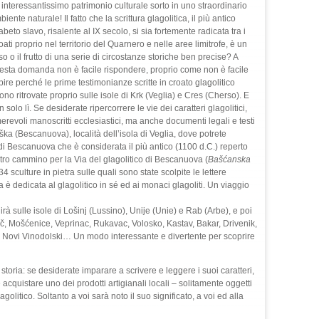
 interessantissimo patrimonio culturale sorto in uno straordinario
iente naturale! Il fatto che la scrittura glagolitica, il più antico
abeto slavo, risalente al IX secolo, si sia fortemente radicata tra i
ati proprio nel territorio del Quarnero e nelle aree limitrofe, è un
o o il frutto di una serie di circostanze storiche ben precise? A
esta domanda non è facile rispondere, proprio come non è facile
pire perché le prime testimonianze scritte in croato glagolitico
ono ritrovate proprio sulle isole di Krk (Veglia) e Cres (Cherso). E
 solo lì. Se desiderate ripercorrere le vie dei caratteri glagolitici,
erevoli manoscritti ecclesiastici, ma anche documenti legali e testi
 Baška (Bescanuova), località dell’isola di Veglia, dove potrete
di Bescanuova che è considerata il più antico (1100 d.C.) reperto
vostro cammino per la Via del glagolitico di Bescanuova (
Bašćanska
4 sculture in pietra sulle quali sono state scolpite le lettere
a è dedicata al glagolitico in sé ed ai monaci glagoliti. Un viaggio
irà sulle isole di Lošinj (Lussino), Unije (Unie) e Rab (Arbe), e poi
č, Mošćenice, Veprinac, Rukavac, Volosko, Kastav, Bakar, Drivenik,
, Novi Vinodolski… Un modo interessante e divertente per scoprire
o storia: se desiderate imparare a scrivere e leggere i suoi caratteri,
acquistare uno dei prodotti artigianali locali – solitamente oggetti
litico. Soltanto a voi sarà noto il suo significato, a voi ed alla