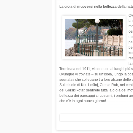
La gioia di muoversi nella bellezza della nat
Ov
la
mo
cen
ub
pe
be
kon
re
la
Terminata nel 1911, vi conduce ai luoghi più sug
Ovunque vi troviate – su un’isola, lungo la cos
segnalati che collegano tra loro alcune delle pi
Sulle isole di Krk, Lošinj, Cres e Rab, nei cent
del Gorski kotar, sentirete tutta la gioia del m
bellezza dei paesaggi circostanti, i profumi aro
che c’è in ogni nuovo giorno!