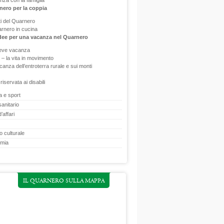
nza con la famiglia
nero per la coppia
ti del Quarnero
arnero in cucina
idee per una vacanza nel Quarnero
eve vacanza
 – la vita in movimento
anza dell’entroterra rurale e sui monti
riservata ai disabili
 e sport
anitario
’affari
o culturale
mia
IL QUARNERO SULLA MAPPA