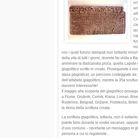
un
amb
alf
Cro
cas
qu
ca
fur
non
con i quali furono stampati non soltanto innum
della vita di tutti i giorni, dovrete far visita a
ammirare la
Bašćanska ploča
, quella Lapide 
glagolitico scritto in croato. Proseguirete il 
staza glagoljica
), un percorso costeggiato da 3
dell’alfabeto glagolitico, mentre la 35a scultur
davvero interessante!
Il viaggio alla scoperta del glagolitico prosegu
a Fiume, Grobnik, Cernik, Klana, Lovran, Brse
Rudenice, Belgrad, Grižane, Podskoča, Bribir
la storia della scrittura croata.
La scrittura glagolitica, tuttavia, non è soltant
potete farlo durante le vostre vacanze, oppure 
d’uso comune – riportante un messaggio in glago
persona a cui lo regalerete…