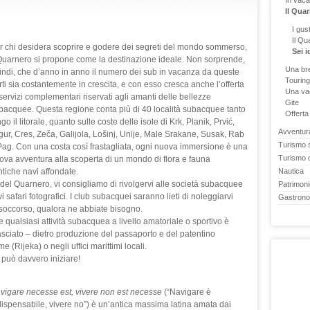
In vaca
Il Quar
I gus
Il Qu
r chi desidera scoprire e godere dei segreti del mondo sommerso,
Sei 
 Quarnero si propone come la destinazione ideale. Non sorprende,
Una br
indi, che d’anno in anno il numero dei sub in vacanza da queste
Touring
rti sia costantemente in crescita, e con esso cresca anche l’offerta
Una vac
 servizi complementari riservati agli amanti delle bellezze
Gite
bacquee. Questa regione conta più di 40 località subacquee tanto
Offerta 
go il litorale, quanto sulle coste delle isole di Krk, Planik, Prvić,
Avventura
gur, Cres, Zeča, Galijola, Lošinj, Unije, Male Srakane, Susak, Rab
Turismo s
Pag. Con una costa così frastagliata, ogni nuova immersione è una
Turismo d
ova avventura alla scoperta di un mondo di flora e fauna
ntiche navi affondate.
Nautica
el Quarnero, vi consigliamo di rivolgervi alle società subacquee
Patrimoni
safari fotografici. I club subacquei saranno lieti di noleggiarvi
Gastrono
e soccorso, qualora ne abbiate bisogno.
 qualsiasi attività subacquea a livello amatoriale o sportivo è
sciato – dietro produzione del passaporto e del patentino
(Rijeka) o negli uffici marittimi locali.
può davvero iniziare!
vigare necesse est, vivere non est necesse
(“Navigare è
dispensabile, vivere no”) è un’antica massima latina amata dai