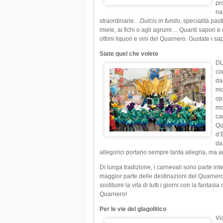
pr
na
straordinarie…
Dulcis in fundo
, specialità past
miele, ai fichi o agli agrumi… Quanti sapori e
ottimi liquori e vini del Quarnero. Gustate i s
Siate quel che volete
DL
co
da
mo
op
mo
car
Qui
d’E
da
allegorici portano sempre tanta allegria, ma a
Di lunga tradizione, i carnevali sono parte int
maggior parte delle destinazioni del Quarnero.
sostituire la vita di tutti i giorni con la fanta
Quarnero!
Per le vie del glagolitico
Via