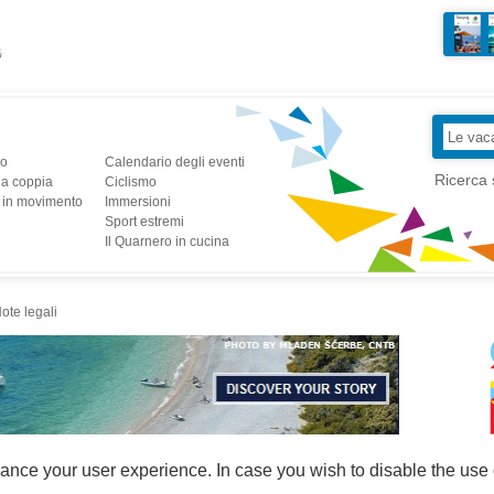
io
Calendario degli eventi
Ricerca 
la coppia
Ciclismo
a in movimento
Immersioni
Sport estremi
Il Quarnero in cucina
ote legali
ance your user experience. In case you wish to disable the use 
DESIGN & DEVELOPMENT:
MULTILINK
/ M:WEB
MAPPA DEL SITO