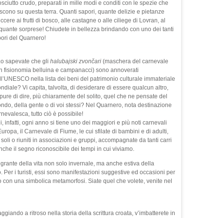
osciutto crudo, preparati in mille modi e conditi con le spezie che
scono su questa terra. Quanti sapori, quante delizie e pietanze
iccere ai frutti di bosco, alle castagne o alle ciliege di Lovran, al
 quante sorprese! Chiudete in bellezza brindando con uno dei tanti
apori del Quarnero!
o sapevate che gli
halubajski zvončari
(maschera del carnevale
n fisionomia belluina e campanacci) sono annoverati
ll’UNESCO nella lista dei beni del patrimonio culturale immateriale
ndiale? Vi capita, talvolta, di desiderare di essere qualcun altro,
pure di dire, più chiaramente del solito, quel che ne pensate del
ndo, della gente o di voi stessi? Nel Quarnero, nota destinazione
nevalesca, tutto ciò è possibile!
, infatti, ogni anno si tiene uno dei maggiori e più noti carnevali
uropa, il Carnevale di Fiume, le cui sfilate di bambini e di adulti,
 soli o riuniti in associazioni e gruppi, accompagnate da tanti carri
nche il segno riconoscibile dei tempi in cui viviamo.
egrante della vita non solo invernale, ma anche estiva della
 Per i turisti, essi sono manifestazioni suggestive ed occasioni per
sia o con una simbolica metamorfosi. Siate quel che volete, venite nel
ggiando a ritroso nella storia della scrittura croata, v’imbatterete in