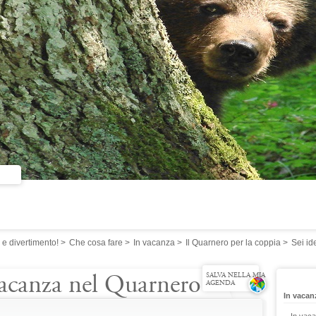
e divertimento!
>
Che cosa fare
>
In vacanza
>
Il Quarnero per la coppia
>
Sei id
vacanza nel Quarnero
SALVA NELLA MIA
AGENDA
In vacan