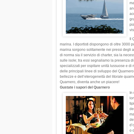
ma
an
ac
gr
pi
vis
Il 
marina. I diportisti dispongono di oltre 3000 p
marina sorgono solitamente nei pressi degli 
di norma sia il servizio di charter, sia la nece
sulle isole; tra essi segnaliamo la presenza di
specializzati per ospitare unità lussuose e di
delle principali linee di sviluppo del Quarnero
bellezze e dell’eterogeneità del litorale quar
Quarnero, diventa anche un piacere!
Gustate i sapori del Quarnero
In
lo
tip
de
ma
de
d’o
o d