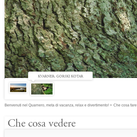
KVARNER, GORSKI KOTAR
Benvenuti nel Quarnero, meta di vacanza, relax e divertimento!
>
Che cosa fare
Che cosa vedere