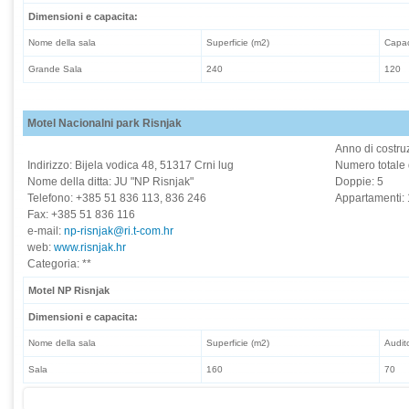
Dimensioni e capacita:
Nome della sala
Superficie (m2)
Capaci
Grande Sala
240
120
Motel Nacionalni park Risnjak
Anno di costru
Indirizzo: Bijela vodica 48, 51317 Crni lug
Numero totale 
Nome della ditta: JU "NP Risnjak"
Doppie: 5
Telefono: +385 51 836 113, 836 246
Appartamenti: 
Fax: +385 51 836 116
e-mail:
np-risnjak@ri.t-com.hr
web:
www.risnjak.hr
Categoria: **
Motel NP Risnjak
Dimensioni e capacita:
Nome della sala
Superficie (m2)
Audit
Sala
160
70