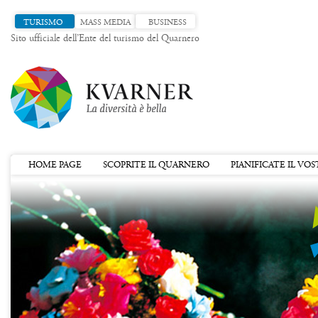
TURISMO
MASS MEDIA
BUSINESS
Sito ufficiale dell’Ente del turismo del Quarnero
HOME PAGE
SCOPRITE IL QUARNERO
PIANIFICATE IL VO