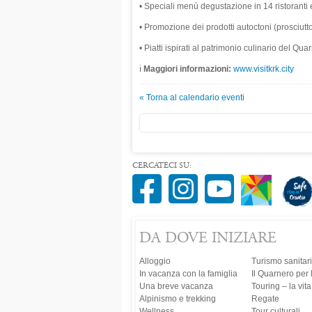
• Speciali menù degustazione in 14 ristoranti 
• Promozione dei prodotti autoctoni (prosciutto 
• Piatti ispirati al patrimonio culinario del Qua
ℹ️
Maggiori informazioni:
www.visitkrk.city
« Torna al calendario eventi
CERCATECI SU:
DA DOVE INIZIARE
Alloggio
Turismo sanitar
In vacanza con la famiglia
Il Quarnero per 
Una breve vacanza
Touring – la vit
Alpinismo e trekking
Regate
Wellness
Tour culturali