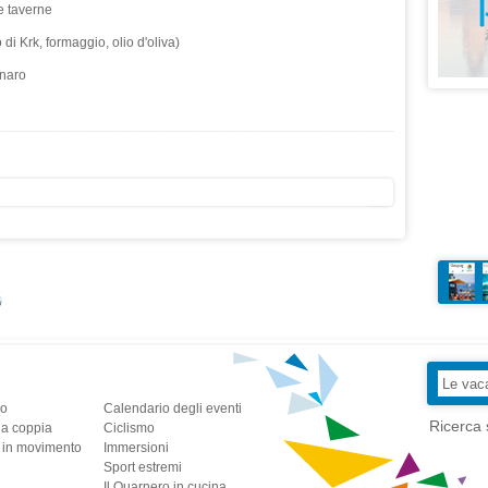
e taverne
di Krk, formaggio, olio d'oliva)
rnaro
io
Calendario degli eventi
Ricerca 
la coppia
Ciclismo
a in movimento
Immersioni
Sport estremi
Il Quarnero in cucina