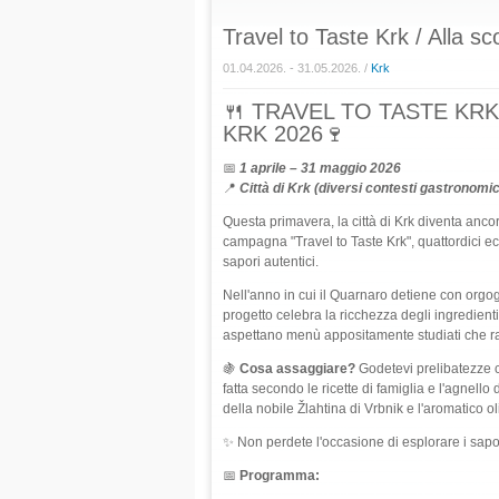
Travel to Taste Krk / Alla s
01.04.2026. - 31.05.2026. /
Krk
🍴 TRAVEL TO TASTE KRK
KRK 2026🍷
📅
1 aprile – 31 maggio 2026
📍
Città di Krk (diversi contesti gastronomic
Questa primavera, la città di Krk diventa ancor
campagna "Travel to Taste Krk", quattordici ecce
sapori autentici.
Nell'anno in cui il Quarnaro detiene con orgogli
progetto celebra la ricchezza degli ingredient
aspettano menù appositamente studiati che racc
🍇
Cosa assaggiare?
Godetevi prelibatezze com
fatta secondo le ricette di famiglia e l'agnello
della nobile Žlahtina di Vrbnik e l'aromatico oli
✨ Non perdete l'occasione di esplorare i sapori
📅
Programma: