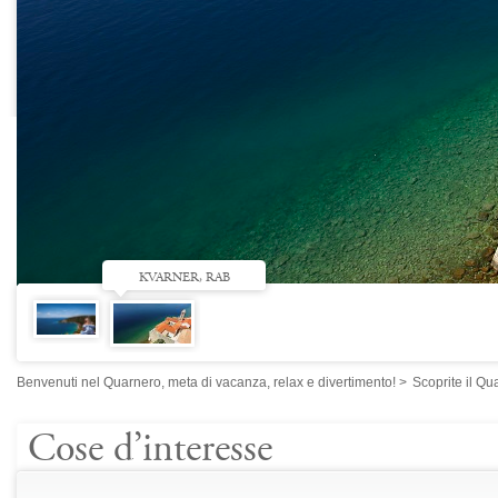
KVARNER, RAB
Benvenuti nel Quarnero, meta di vacanza, relax e divertimento!
>
Scoprite il Qu
Cose d’interesse