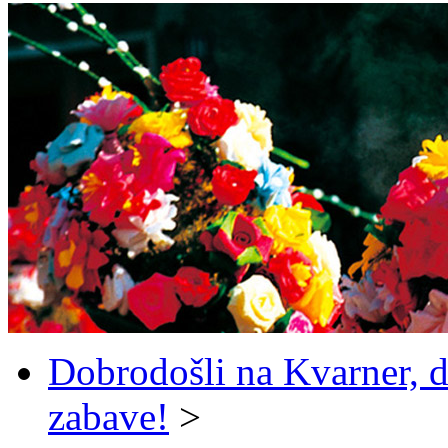
Dobrodošli na Kvarner, d
zabave!
>