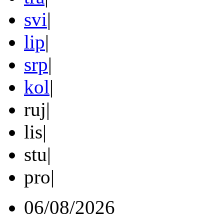
svi
|
lip
|
srp
|
kol
|
ruj
|
lis
|
stu
|
pro
|
06/08/2026