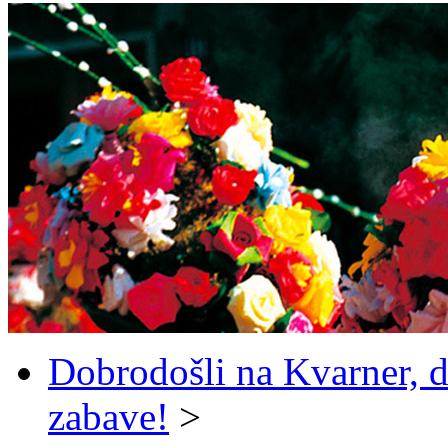
Dobrodošli na Kvarner, d
zabave!
>