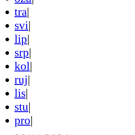
tra
|
svi
|
lip
|
srp
|
kol
|
ruj
|
lis
|
stu
|
pro
|