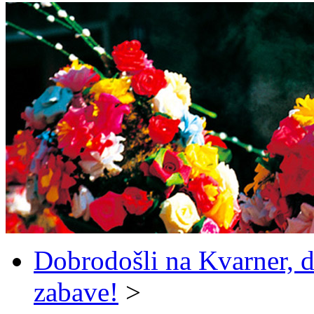
Dobrodošli na Kvarner, d
zabave!
>