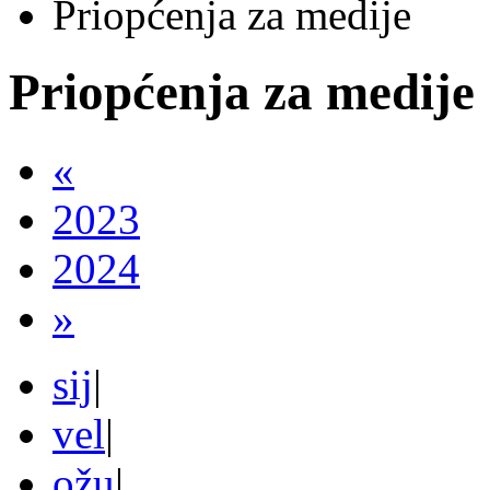
Priopćenja za medije
Priopćenja za medije
«
2023
2024
»
sij
|
vel
|
ožu
|