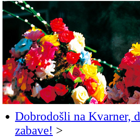
Dobrodošli na Kvarner, d
zabave!
>