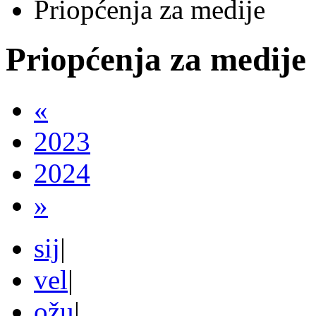
Priopćenja za medije
Priopćenja za medije
«
2023
2024
»
sij
|
vel
|
ožu
|