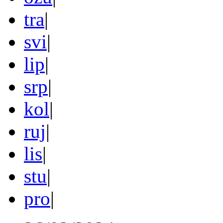
tra
|
svi
|
lip
|
srp
|
kol
|
ruj
|
lis
|
stu
|
pro
|