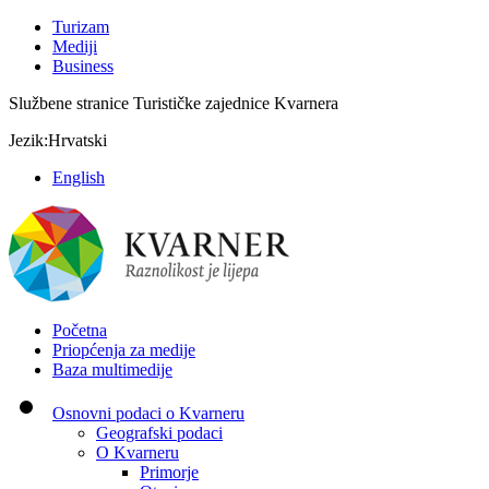
Turizam
Mediji
Business
Službene stranice Turističke zajednice Kvarnera
Jezik:
Hrvatski
English
Početna
Priopćenja za medije
Baza multimedije
Osnovni podaci o Kvarneru
Geografski podaci
O Kvarneru
Primorje