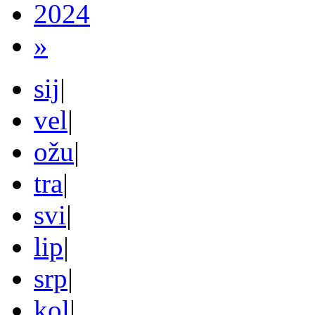
2024
»
sij
|
vel
|
ožu
|
tra
|
svi
|
lip
|
srp
|
kol
|