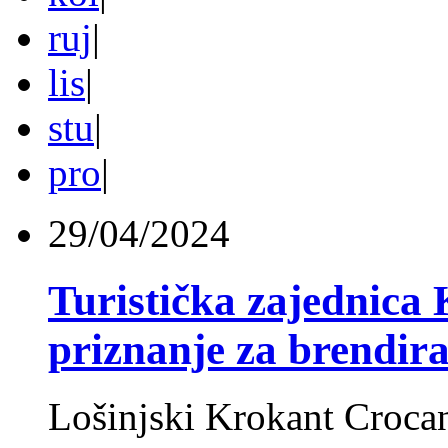
ruj
|
lis
|
stu
|
pro
|
29/04/2024
Turistička zajednica 
priznanje za brendira
Lošinjski Krokant Crocan