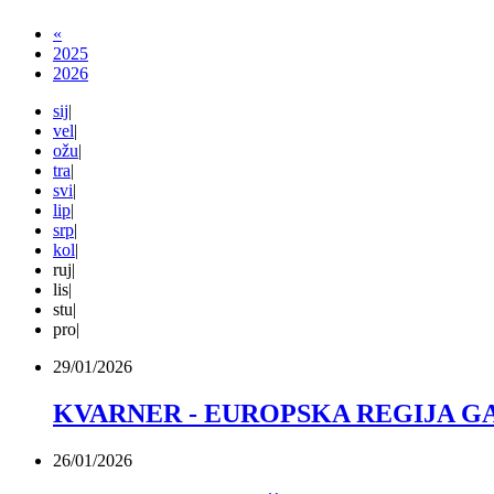
«
2025
2026
sij
|
vel
|
ožu
|
tra
|
svi
|
lip
|
srp
|
kol
|
ruj
|
lis
|
stu
|
pro
|
29/01/2026
KVARNER - EUROPSKA REGIJA G
26/01/2026