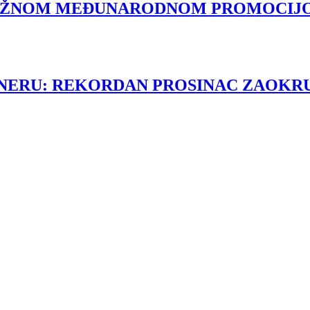
AŽNOM MEĐUNARODNOM PROMOCIJO
RNERU: REKORDAN PROSINAC ZAOKRU