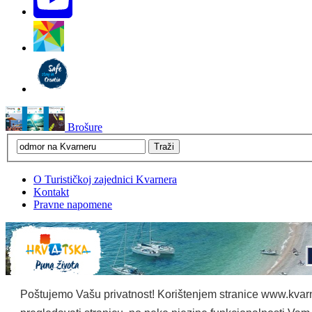
Brošure
O Turističkoj zajednici Kvarnera
Kontakt
Pravne napomene
Poštujemo Vašu privatnost! Korištenjem stranice www.kvarne
Design & development:
MULTILINK
/ m:web