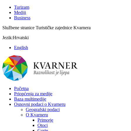
Turizam
Mediji
Business
Službene stranice Turističke zajednice Kvarnera
Jezik:
Hrvatski
English
Početna
Priopćenja za medije
Baza multimedije
Osnovni podaci o Kvarneru
Geografski podaci
O Kvarneru
Primorje
Otoci
Gorje