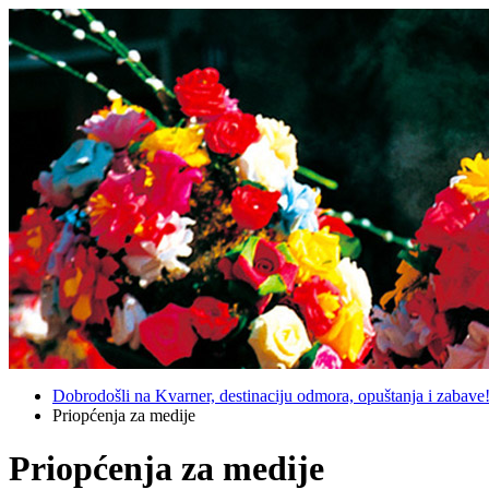
Dobrodošli na Kvarner, destinaciju odmora, opuštanja i zabave
Priopćenja za medije
Priopćenja za medije