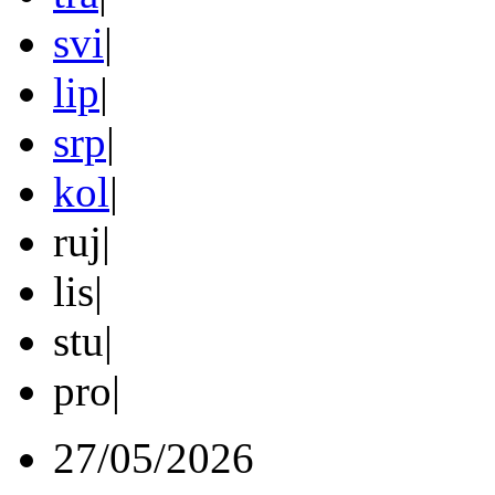
svi
|
lip
|
srp
|
kol
|
ruj
|
lis
|
stu
|
pro
|
27/05/2026