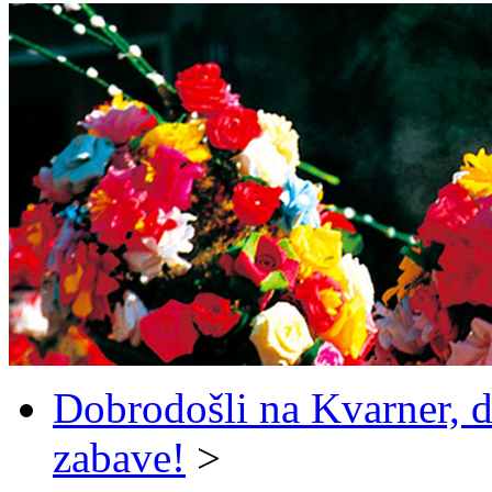
Dobrodošli na Kvarner, d
zabave!
>