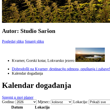
Autor: Studio Saršon
Pogledaj sliku
Smanji sliku
Kvarner, Gorski kotar, Lokvarsko jezero
Dobrodošli na Kvarner, destinaciju odmora, opuštanja i zabave
Kalendar događanja
Kalendar događanja
Spremi u moj planer
Godina:
Mjesec:
Lokacija:
Datum
Lokacija