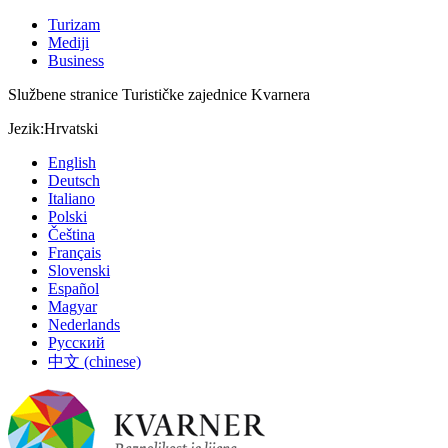
Turizam
Mediji
Business
Službene stranice Turističke zajednice Kvarnera
Jezik:
Hrvatski
English
Deutsch
Italiano
Polski
Čeština
Français
Slovenski
Español
Magyar
Nederlands
Русский
中文 (chinese)