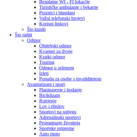
Besplatne WI - FI lokacije
Turističke ambulante i ljekarne
Praznici i blagdani
Važni telefonski brojevi
Korisni linkovi
Što kupiti
Što raditi
Odmor
Obiteljski odmor
Kvarner za dvoje
Kratki odmor
Touring
Odmor u zelenom
Izleti
Ponuda za osobe s invaliditetom
Avanturizam i sport
Planinarenje i hodanje
Biciklizam
Ronjenje
Lov i ribolov
Sportovi na snijegu
Adrenalinski sportovi
Promatranje životinja
Sportske pripreme
Auto moto