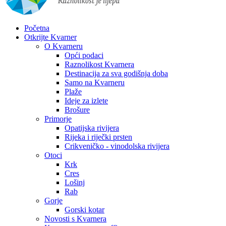
Početna
Otkrijte Kvarner
O Kvarneru
Opći podaci
Raznolikost Kvarnera
Destinacija za sva godišnja doba
Samo na Kvarneru
Plaže
Ideje za izlete
Brošure
Primorje
Opatijska rivijera
Rijeka i riječki prsten
Crikveničko - vinodolska rivijera
Otoci
Krk
Cres
Lošinj
Rab
Gorje
Gorski kotar
Novosti s Kvarnera