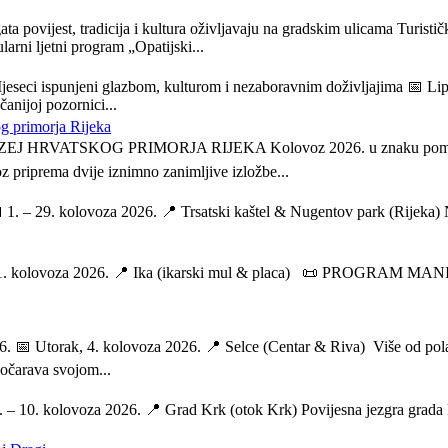
ata povijest, tradicija i kultura oživljavaju na gradskim ulicama Turist
arni ljetni program „Opatijski...
jeseci ispunjeni glazbom, kulturom i nezaboravnim doživljajima 📅 Lipa
anijoj pozornici...
g primorja Rijeka
HRVATSKOG PRIMORJA RIJEKA Kolovoz 2026. u znaku pomorskih pri
 priprema dvije iznimno zanimljive izložbe...
 1. – 29. kolovoza 2026. 📍 Trsatski kaštel & Nugentov park (Rijeka) 
a, 1. kolovoza 2026. 📍 Ika (ikarski mul & placa) 📜 PROGRAM MANIF
rak, 4. kolovoza 2026. 📍 Selce (Centar & Riva) Više od pola stolj
 očarava svojom...
 – 10. kolovoza 2026. 📍 Grad Krk (otok Krk) Povijesna jezgra grada