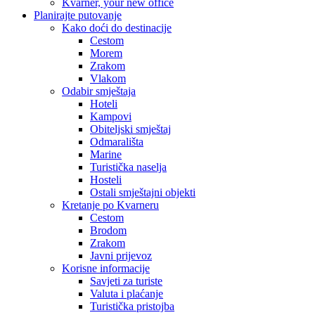
Kvarner, your new office
Planirajte putovanje
Kako doći do destinacije
Cestom
Morem
Zrakom
Vlakom
Odabir smještaja
Hoteli
Kampovi
Obiteljski smještaj
Odmarališta
Marine
Turistička naselja
Hosteli
Ostali smještajni objekti
Kretanje po Kvarneru
Cestom
Brodom
Zrakom
Javni prijevoz
Korisne informacije
Savjeti za turiste
Valuta i plaćanje
Turistička pristojba