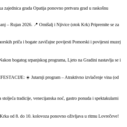
ička zajednica grada Opatija ponovno pretvara grad u raskošnu
nj – Rujan 2026. 📍 Omišalj i Njivice (otok Krk) Pripremite se za
ča i bogate zavičajne povijesti Pomorski i povijesni muzej
Nakon bogatog srpanjskog programa, Ljeto na Gradini nastavlja se i
ESTACIJE: ☀️ Jutarnji program – Atraktivno izvlačenje vina (od
eća tradicije, venecijanska noć, gastro ponuda i spektakularni
 Krka od 8. do 10. kolovoza ponovno oživljava u ritmu Lovrečeve!