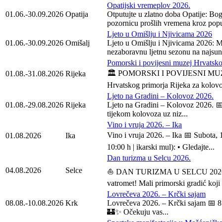
Opatijski vremeplov 2026.
01.06.-30.09.2026
Opatija
Otputujte u zlatno doba Opatije: Bog
pozornicu prošlih vremena kroz popul
Ljeto u Omišlju i Njivicama 2026
01.06.-30.09.2026
Omišalj
Ljeto u Omišlju i Njivicama 2026: M
nezaboravnu ljetnu sezonu na najsunč
Pomorski i povijesni muzej Hrvatsko
🏛️ POMORSKI I POVIJESNI MUZEJ 
01.08.-31.08.2026
Rijeka
Hrvatskog primorja Rijeka za kolovoz
Ljeto na Gradini – Kolovoz 2026.
01.08.-29.08.2026
Rijeka
Ljeto na Gradini – Kolovoz 2026. 📅
tijekom kolovoza uz niz...
Vino i vruja 2026. – Ika
Vino i vruja 2026. – Ika 📅 Subot
01.08.2026
Ika
10:00 h | ikarski mul): • Gledajte...
Dan turizma u Selcu 2026.
04.08.2026
Selce
⛵ DAN TURIZMA U SELCU 2026. 📅 Uto
vatromet! Mali primorski gradić koji
Lovrečeva 2026. – Krčki sajam
08.08.-10.08.2026
Krk
Lovrečeva 2026. – Krčki sajam 📅 8.
🏰✨ Očekuju vas...