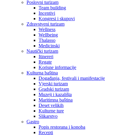
Poslovni turizam
Team building
Incentivi
Kongresi i skupovi
Zdravstveni turizam
Wellness
Wellbeing
Thalasso
Medicinski
Nautički turizam
Itinereri
Regate
Korisne informacije
Kulturna baština
Događanja, festivali i manifestacije
Vjerski turizam
Gradski turizam
Muzeji i kazališta
Maritimna baština
Deset velikih
Kulturne ture
Slikarstvo
Gastro
Popis restorana i konoba
Recepti