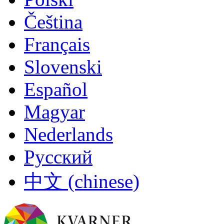
Čeština
Français
Slovenski
Español
Magyar
Nederlands
Русский
中文 (chinese)