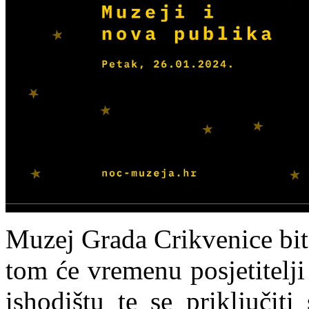
Muzej Grada Crikvenice bit
tom će vremenu posjetitelj
ishodištu te se priključi