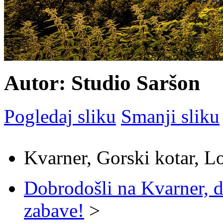
Autor: Studio Saršon
Pogledaj sliku
Smanji sliku
Kvarner, Gorski kotar, L
Dobrodošli na Kvarner, d
zabave!
>