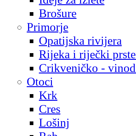
Brošure
Primorje
Opatijska rivijera
Rijeka i riječki prst
Crikveničko - vinodo
Otoci
Krk
Cres
Lošinj