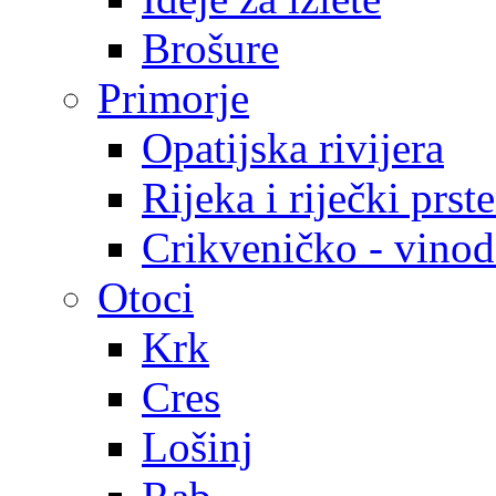
Brošure
Primorje
Opatijska rivijera
Rijeka i riječki prst
Crikveničko - vinodo
Otoci
Krk
Cres
Lošinj