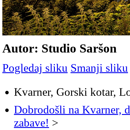
Autor: Studio Saršon
Pogledaj sliku
Smanji sliku
Kvarner, Gorski kotar, L
Dobrodošli na Kvarner, d
zabave!
>