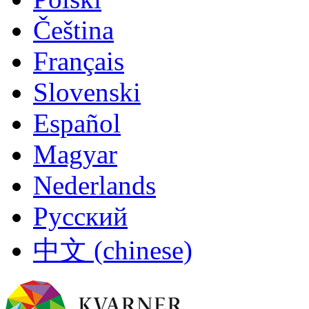
Čeština
Français
Slovenski
Español
Magyar
Nederlands
Русский
中文 (chinese)