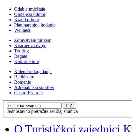
Odabir smještaja
Obiteljski odmor
Kratki odmor
Planinarenje i hodanje
Wellness
Zdravstveni turizam
Kvarner za dvoje
Touring
Regate
Kulturne ture
Kalendar događanja
Biciklizam
Ronjenje
Adrenalinski sportovi
Gastro Kvarner
Jednostavno pretražite sadržaj stranica
O Turističkoj zajednici 