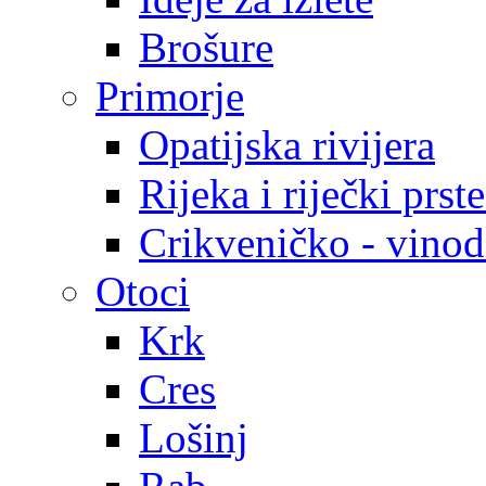
Brošure
Primorje
Opatijska rivijera
Rijeka i riječki prst
Crikveničko - vinodo
Otoci
Krk
Cres
Lošinj