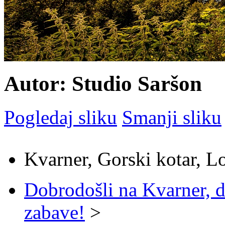
Autor: Studio Saršon
Pogledaj sliku
Smanji sliku
Kvarner, Gorski kotar, L
Dobrodošli na Kvarner, d
zabave!
>