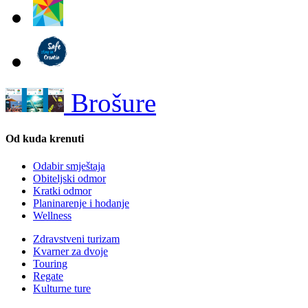
Brošure
Od kuda krenuti
Odabir smještaja
Obiteljski odmor
Kratki odmor
Planinarenje i hodanje
Wellness
Zdravstveni turizam
Kvarner za dvoje
Touring
Regate
Kulturne ture