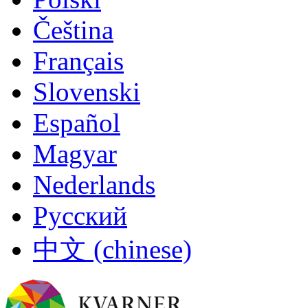
Čeština
Français
Slovenski
Español
Magyar
Nederlands
Русский
中文 (chinese)