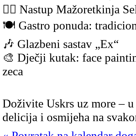
👯‍♀️ Nastup Mažoretkinja Se
🍽️ Gastro ponuda: tradicion
🎶 Glazbeni sastav „Ex“
🎨 Dječji kutak: face paint
zeca
Doživite Uskrs uz more – u 
delicija i osmijeha na svak
« Povratak na kalendar dog