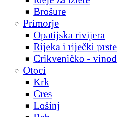
Brošure
Primorje
Opatijska rivijera
Rijeka i riječki prst
Crikveničko - vinodo
Otoci
Krk
Cres
Lošinj