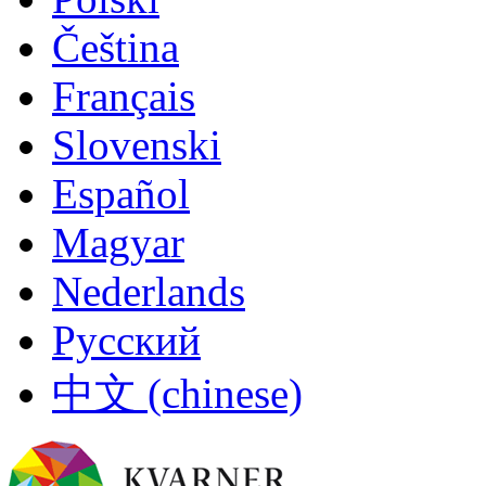
Čeština
Français
Slovenski
Español
Magyar
Nederlands
Русский
中文 (chinese)