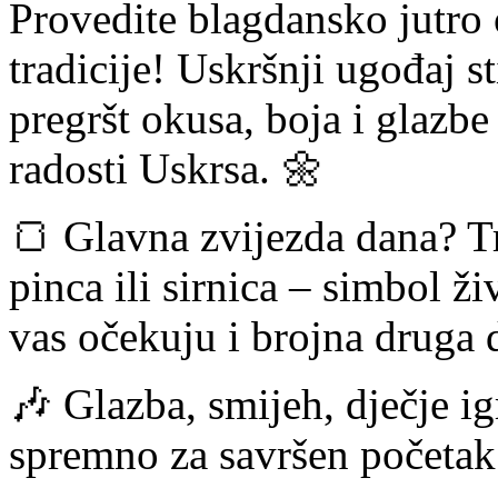
Provedite blagdansko jutro 
tradicije! Uskršnji ugođaj s
pregršt okusa, boja i glazbe
radosti Uskrsa. 🌼
🍞 Glavna zvijezda dana? T
pinca ili sirnica – simbol ži
vas očekuju i brojna druga d
🎶 Glazba, smijeh, dječje igr
spremno za savršen početak