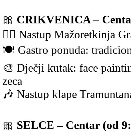
🎀
CRIKVENICA – Centar 
👯‍♀️ Nastup Mažoretkinja G
🍽️ Gastro ponuda: tradicion
🎨 Dječji kutak: face paint
zeca
🎶 Nastup klape Tramuntana
🎀
SELCE – Centar (od 9: