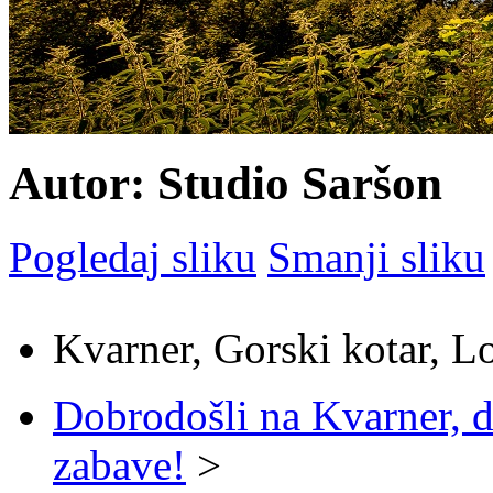
Autor: Studio Saršon
Pogledaj sliku
Smanji sliku
Kvarner, Gorski kotar, L
Dobrodošli na Kvarner, d
zabave!
>