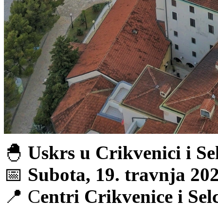
🐣
Uskrs u Crikvenici i Se
📅
Subota, 19. travnja 202
📍 C
entri Crikvenice i Sel