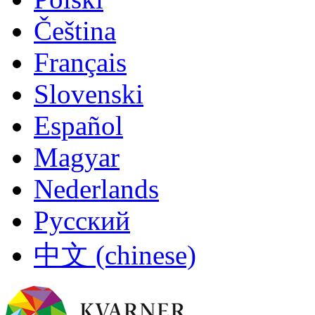
Čeština
Français
Slovenski
Español
Magyar
Nederlands
Русский
中文 (chinese)