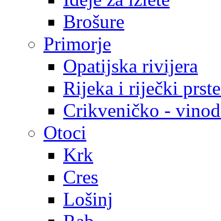
Brošure
Primorje
Opatijska rivijera
Rijeka i riječki prst
Crikveničko - vinodo
Otoci
Krk
Cres
Lošinj