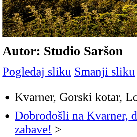
Autor: Studio Saršon
Pogledaj sliku
Smanji sliku
Kvarner, Gorski kotar, L
Dobrodošli na Kvarner, d
zabave!
>