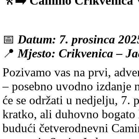
🚶‍➡️ Camino Crikvenica 
📅
Datum: 7. prosinca 202
📍
Mjesto: Crikvenica – J
Pozivamo vas na prvi, adve
– posebno uvodno izdanje 
će se održati u nedjelju, 7.
kratko, ali duhovno bogato 
budući četverodnevni Camin