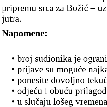
pripremu srca za Božić – uz
jutra.
Napomene:
• broj sudionika je ogran
• prijave su moguće najka
• ponesite dovoljno tekuć
• odjeću i obuću prilago
• u slučaju lošeg vremen