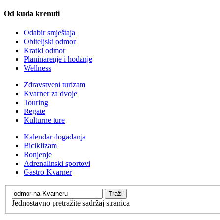
Od kuda krenuti
Odabir smještaja
Obiteljski odmor
Kratki odmor
Planinarenje i hodanje
Wellness
Zdravstveni turizam
Kvarner za dvoje
Touring
Regate
Kulturne ture
Kalendar događanja
Biciklizam
Ronjenje
Adrenalinski sportovi
Gastro Kvarner
Jednostavno pretražite sadržaj stranica