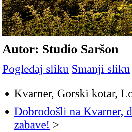
Autor: Studio Saršon
Pogledaj sliku
Smanji sliku
Kvarner, Gorski kotar, L
Dobrodošli na Kvarner, d
zabave!
>