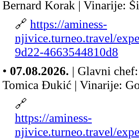
Bernard Korak | Vinarije: Š
🔗
https://aminess-
njivice.turneo.travel/ex
9d22-4663544810d8
•
07.08.2026.
| Glavni chef:
Tomica Đukić | Vinarije: G
🔗
https://aminess-
njivice.turneo.travel/ex