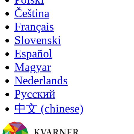
Čeština
Français
https://aminess-njivice.turneo.travel/experiences/538a9230-b868-4822-a83a-ad0453f44769
Slovenski
Español
Magyar
Nederlands
Русский
中文 (chinese)