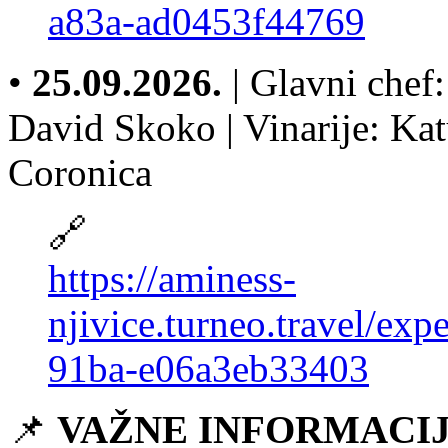
a83a-ad0453f44769
•
25.09.2026.
| Glavni chef:
David Skoko | Vinarije: Kat
Coronica
🔗
https://aminess-
njivice.turneo.travel/ex
91ba-e06a3eb33403
📌
VAŽNE INFORMACIJ