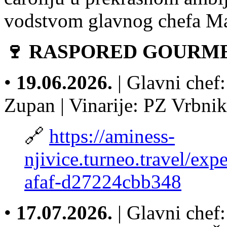
vodstvom glavnog chefa Ma
🍷 RASPORED GOURME
•
19.06.2026.
| Glavni chef:
Zupan | Vinarije: PZ Vrbni
🔗
https://aminess-
njivice.turneo.travel/ex
afaf-d27224cbb348
•
17.07.2026.
| Glavni chef: