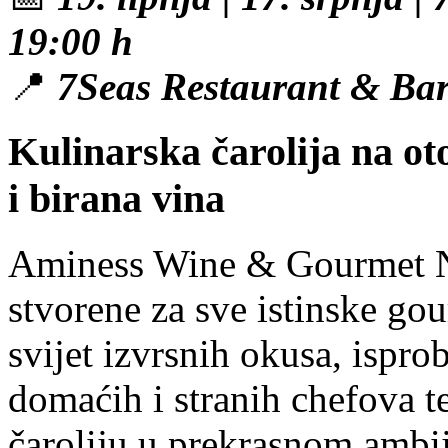
19:00 h
📍
7Seas Restaurant & Bar,
Kulinarska čarolija na o
i birana vina
Aminess Wine & Gourmet Ni
stvorene za sve istinske gou
svijet izvrsnih okusa, ispro
domaćih i stranih chefova te
čaroliju u prekrasnom ambij