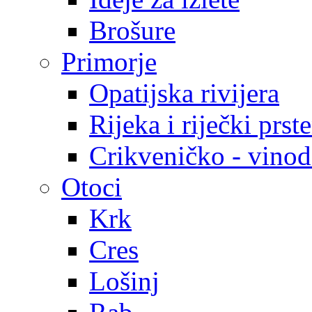
Brošure
Primorje
Opatijska rivijera
Rijeka i riječki prst
Crikveničko - vinodo
Otoci
Krk
Cres
Lošinj