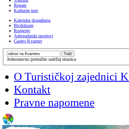
Touring
Regate
Kulturne ture
Kalendar događanja
Biciklizam
Ronjenje
Adrenalinski sportovi
Gastro Kvarner
Jednostavno pretražite sadržaj stranica
O Turističkoj zajednici 
Kontakt
Pravne napomene