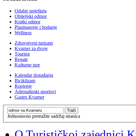
Odabir smještaja
Obiteljski odmor
Kratki odmor
Planinarenje i hodanje
Wellness
Zdravstveni turizam
Kvarner za dvoje
Touring
Regate
Kulturne ture
Kalendar događanja
Biciklizam
Ronjenje
Adrenalinski sportovi
Gastro Kvarner
Jednostavno pretražite sadržaj stranica
O Turističkoj zajednici 