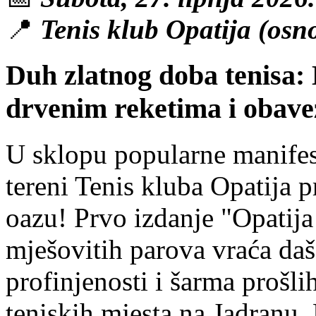
📍
Tenis klub Opatija (osn
Duh zlatnog doba tenisa: 
drvenim reketima i obav
U sklopu popularne manifest
tereni Tenis kluba Opatija p
oazu! Prvo izdanje "Opatija
mješovitih parova vraća daš
profinjenosti i šarma prošl
teniskih mjesta na Jadranu. 