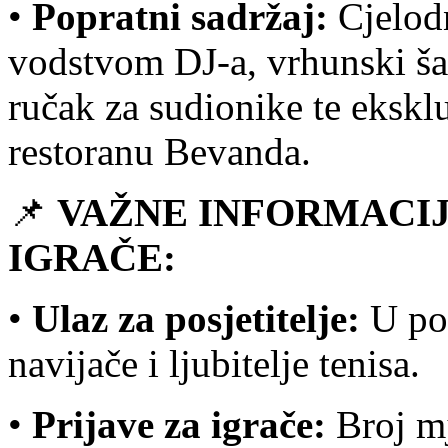
•
Popratni sadržaj:
Cjelodn
vodstvom DJ-a, vrhunski ša
ručak za sudionike te ekskl
restoranu Bevanda.
📌
VAŽNE INFORMACIJE
IGRAČE:
•
Ulaz za posjetitelje:
U pot
navijače i ljubitelje tenisa.
•
Prijave za igrače:
Broj mj