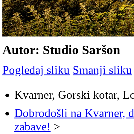
Autor: Studio Saršon
Pogledaj sliku
Smanji sliku
Kvarner, Gorski kotar, L
Dobrodošli na Kvarner, d
zabave!
>