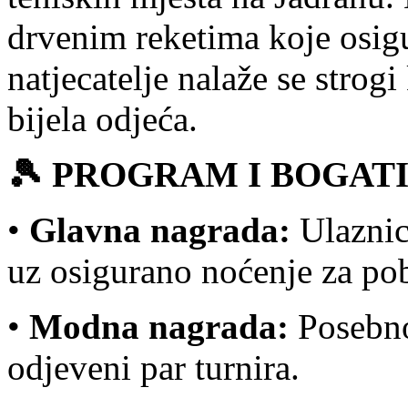
drvenim reketima koje osigu
natjecatelje nalaže se strog
bijela odjeća.
🎾 PROGRAM I BOGAT
•
Glavna nagrada:
Ulaznic
uz osigurano noćenje za pob
•
Modna nagrada:
Posebno 
odjeveni par turnira.