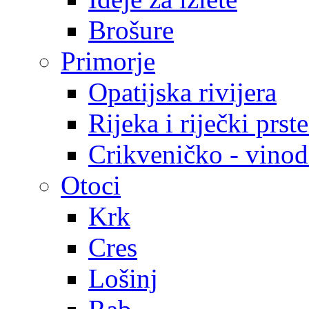
Brošure
Primorje
Opatijska rivijera
Rijeka i riječki prst
Crikveničko - vinodo
Otoci
Krk
Cres
Lošinj