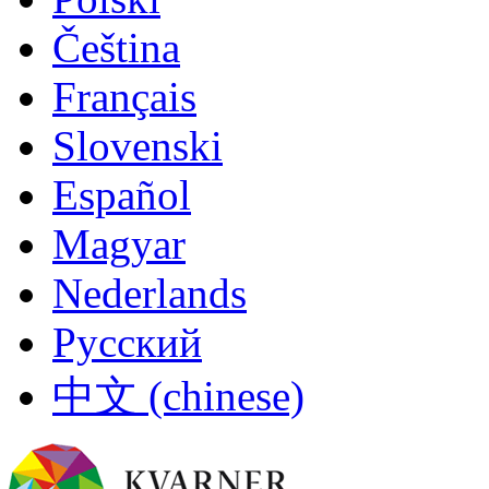
Čeština
Français
Slovenski
Español
Magyar
Nederlands
Русский
中文 (chinese)