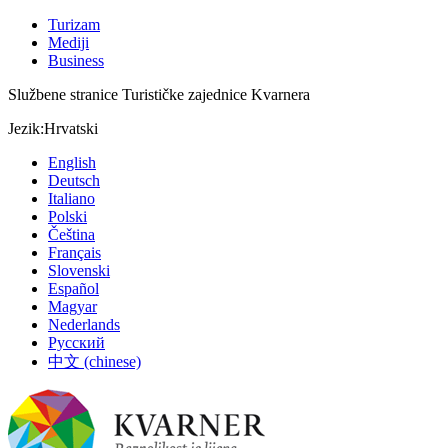
Turizam
Mediji
Business
Službene stranice Turističke zajednice Kvarnera
Jezik:
Hrvatski
English
Deutsch
Italiano
Polski
Čeština
Français
Slovenski
Español
Magyar
Nederlands
Русский
中文 (chinese)