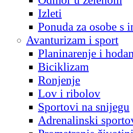
Izleti
Ponuda za osobe s i
Avanturizam i sport
Planinarenje i hodan
Biciklizam
Ronjenje
Lov i ribolov
Sportovi na snijegu
Adrenalinski sporto