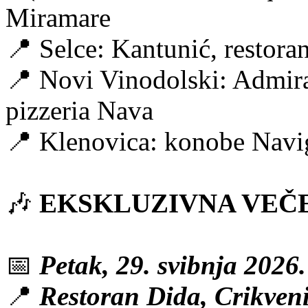
Miramare
📍 Selce: Kantunić, restora
📍 Novi Vinodolski: Admira
pizzeria Nava
📍 Klenovica: konobe Navi
🎶
EKSKLUZIVNA VEČ
📅
Petak, 29. svibnja 2026.
📍
Restoran Dida, Crikven