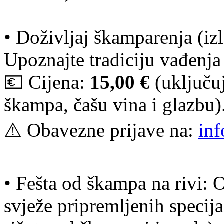
• Doživljaj škamparenja (iz
Upoznajte tradiciju vađenj
💶 Cijena:
15,00 €
(uključuj
škampa, čašu vina i glazbu)
⚠️ Obavezne prijave na:
inf
• Fešta od škampa na rivi: 
svježe pripremljenih specija