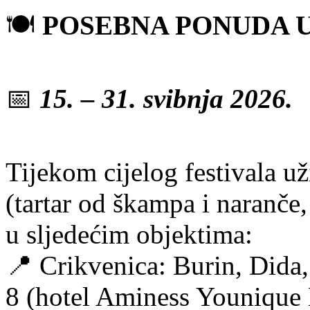
🍽️
POSEBNA PONUDA 
📅
15. – 31. svibnja 2026.
Tijekom cijelog festivala u
(tartar od škampa i naranče,
u sljedećim objektima:
📍 Crikvenica: Burin, Dida
8 (hotel Aminess Younique N