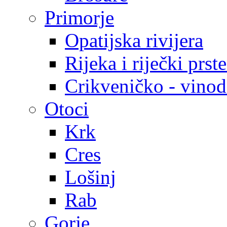
Primorje
Opatijska rivijera
Rijeka i riječki prst
Crikveničko - vinodo
Otoci
Krk
Cres
Lošinj
Rab
Gorje