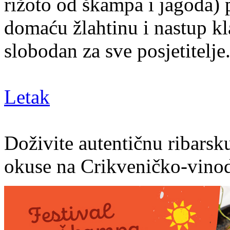
rižoto od škampa i jagoda) 
domaću žlahtinu i nastup kla
slobodan za sve posjetitelje
Letak
Doživite autentičnu ribarsk
okuse na Crikveničko-vinodo