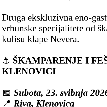
Druga ekskluzivna eno-gastr
vrhunske specijalitete od š
kulisu klape Nevera.
⚓
ŠKAMPARENJE I FE
KLENOVICI
📅
Subota, 23. svibnja 2026
📍
Riva, Klenovica