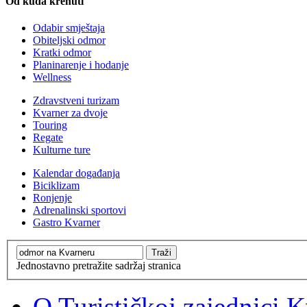
Od kuda krenuti
Odabir smještaja
Obiteljski odmor
Kratki odmor
Planinarenje i hodanje
Wellness
Zdravstveni turizam
Kvarner za dvoje
Touring
Regate
Kulturne ture
Kalendar događanja
Biciklizam
Ronjenje
Adrenalinski sportovi
Gastro Kvarner
Jednostavno pretražite sadržaj stranica
O Turističkoj zajednici 