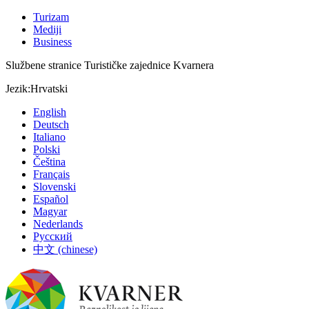
Turizam
Mediji
Business
Službene stranice Turističke zajednice Kvarnera
Jezik:
Hrvatski
English
Deutsch
Italiano
Polski
Čeština
Français
Slovenski
Español
Magyar
Nederlands
Русский
中文 (chinese)