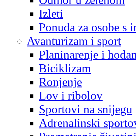
Izleti
Ponuda za osobe s i
Avanturizam i sport
Planinarenje i hodan
Biciklizam
Ronjenje
Lov i ribolov
Sportovi na snijegu
Adrenalinski sporto