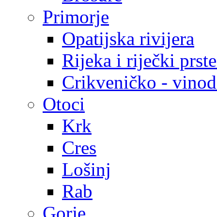
Primorje
Opatijska rivijera
Rijeka i riječki prst
Crikveničko - vinodo
Otoci
Krk
Cres
Lošinj
Rab
Gorje