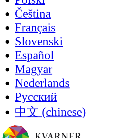
Čeština
Français
Slovenski
Español
Magyar
Nederlands
Русский
中文 (chinese)