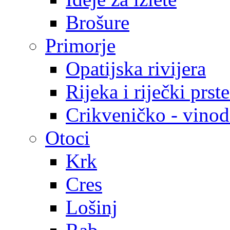
Brošure
Primorje
Opatijska rivijera
Rijeka i riječki prst
Crikveničko - vinodo
Otoci
Krk
Cres
Lošinj