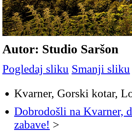
Autor: Studio Saršon
Pogledaj sliku
Smanji sliku
Kvarner, Gorski kotar, L
Dobrodošli na Kvarner, d
zabave!
>