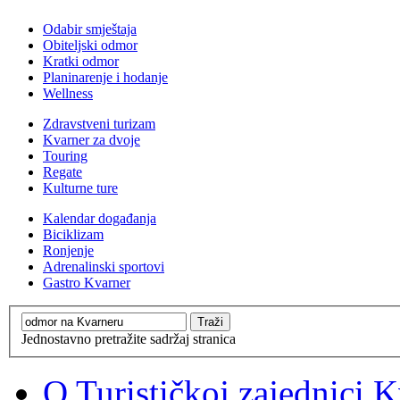
Odabir smještaja
Obiteljski odmor
Kratki odmor
Planinarenje i hodanje
Wellness
Zdravstveni turizam
Kvarner za dvoje
Touring
Regate
Kulturne ture
Kalendar događanja
Biciklizam
Ronjenje
Adrenalinski sportovi
Gastro Kvarner
Jednostavno pretražite sadržaj stranica
O Turističkoj zajednici 