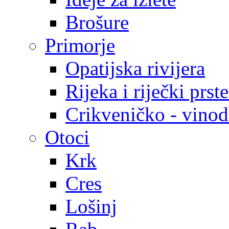
Brošure
Primorje
Opatijska rivijera
Rijeka i riječki prst
Crikveničko - vinodo
Otoci
Krk
Cres
Lošinj