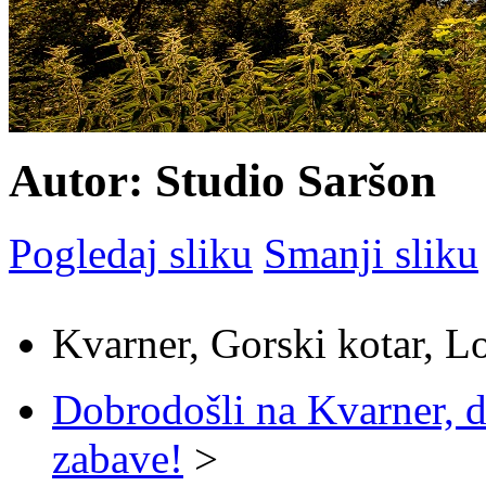
Autor: Studio Saršon
Pogledaj sliku
Smanji sliku
Kvarner, Gorski kotar, L
Dobrodošli na Kvarner, d
zabave!
>