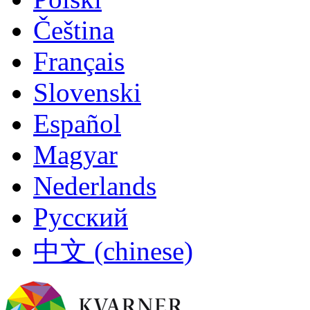
Čeština
Français
Slovenski
Español
Magyar
Nederlands
Русский
中文 (chinese)