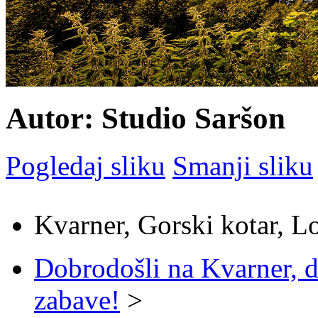
Autor: Studio Saršon
Pogledaj sliku
Smanji sliku
Kvarner, Gorski kotar, L
Dobrodošli na Kvarner, d
zabave!
>