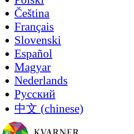
Čeština
Français
Slovenski
Español
Magyar
Nederlands
Русский
中文 (chinese)