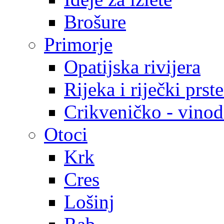
Brošure
Primorje
Opatijska rivijera
Rijeka i riječki prst
Crikveničko - vinodo
Otoci
Krk
Cres
Lošinj