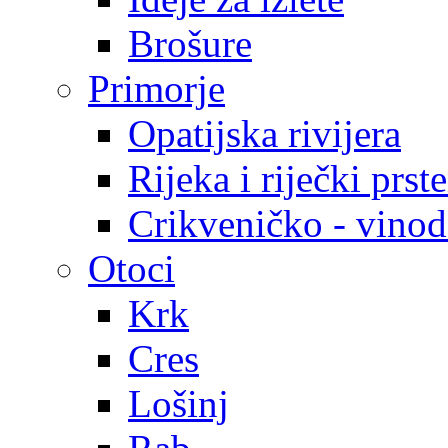
Brošure
Primorje
Opatijska rivijera
Rijeka i riječki prst
Crikveničko - vinodo
Otoci
Krk
Cres
Lošinj