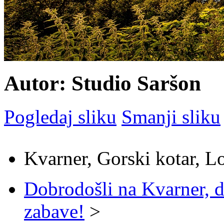
Autor: Studio Saršon
Pogledaj sliku
Smanji sliku
Kvarner, Gorski kotar, L
Dobrodošli na Kvarner, d
zabave!
>