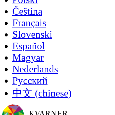
Čeština
Français
Slovenski
Español
Magyar
Nederlands
Русский
中文 (chinese)