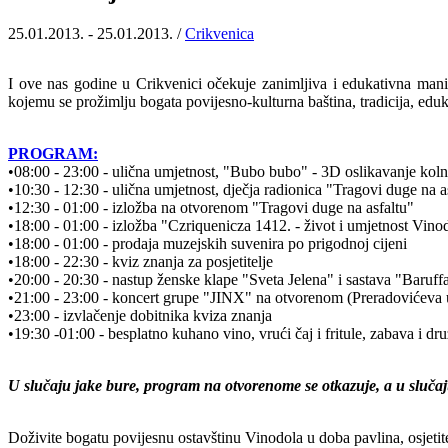
25.01.2013. - 25.01.2013. /
Crikvenica
I ove nas godine u Crikvenici očekuje zanimljiva i edukativna manife
kojemu se prožimlju bogata povijesno-kulturna baština, tradicija, ed
PROGRAM:
•08:00 - 23:00 - ulična umjetnost, "Bubo bubo" - 3D oslikavanje kolni
•10:30 - 12:30 - ulična umjetnost, dječja radionica "Tragovi duge na a
•12:30 - 01:00 - izložba na otvorenom "Tragovi duge na asfaltu"
•18:00 - 01:00 - izložba "Czriquenicza 1412. - život i umjetnost Vino
•18:00 - 01:00 - prodaja muzejskih suvenira po prigodnoj cijeni
•18:00 - 22:30 - kviz znanja za posjetitelje
•20:00 - 20:30 - nastup ženske klape "Sveta Jelena" i sastava "Baruf
•21:00 - 23:00 - koncert grupe "JINX" na otvorenom (Preradovićeva u
•23:00 - izvlačenje dobitnika kviza znanja
•19:30 -01:00 - besplatno kuhano vino, vrući čaj i fritule, zabava i druž
U slučaju jake bure, program na otvorenome se otkazuje, a u slučaju
Doživite bogatu povijesnu ostavštinu Vinodola u doba pavlina, osjetite