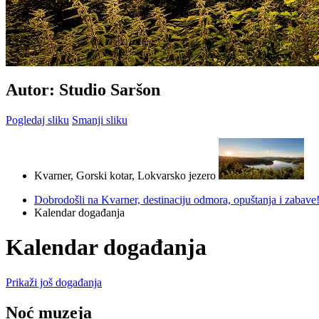
Autor: Studio Saršon
Pogledaj sliku
Smanji sliku
Kvarner, Gorski kotar, Lokvarsko jezero
Dobrodošli na Kvarner, destinaciju odmora, opuštanja i zabave
Kalendar događanja
Kalendar događanja
Prikaži još događanja
Noć muzeja