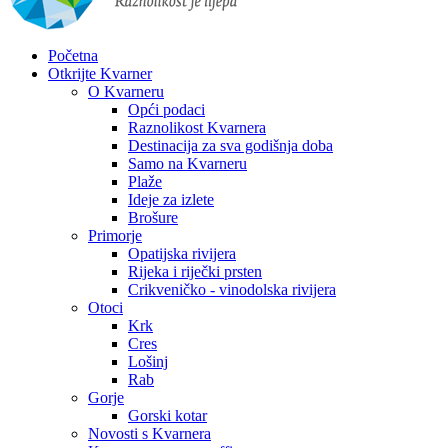
Početna
Otkrijte Kvarner
O Kvarneru
Opći podaci
Raznolikost Kvarnera
Destinacija za sva godišnja doba
Samo na Kvarneru
Plaže
Ideje za izlete
Brošure
Primorje
Opatijska rivijera
Rijeka i riječki prsten
Crikveničko - vinodolska rivijera
Otoci
Krk
Cres
Lošinj
Rab
Gorje
Gorski kotar
Novosti s Kvarnera