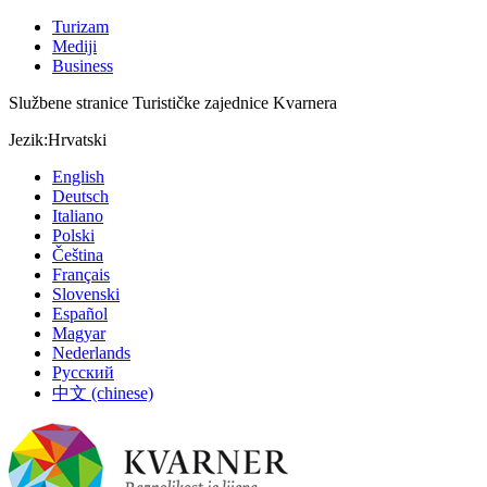
Turizam
Mediji
Business
Službene stranice Turističke zajednice Kvarnera
Jezik:
Hrvatski
English
Deutsch
Italiano
Polski
Čeština
Français
Slovenski
Español
Magyar
Nederlands
Русский
中文 (chinese)