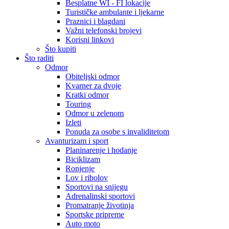
Besplatne WI - FI lokacije
Turističke ambulante i ljekarne
Praznici i blagdani
Važni telefonski brojevi
Korisni linkovi
Što kupiti
Što raditi
Odmor
Obiteljski odmor
Kvarner za dvoje
Kratki odmor
Touring
Odmor u zelenom
Izleti
Ponuda za osobe s invaliditetom
Avanturizam i sport
Planinarenje i hodanje
Biciklizam
Ronjenje
Lov i ribolov
Sportovi na snijegu
Adrenalinski sportovi
Promatranje životinja
Sportske pripreme
Auto moto