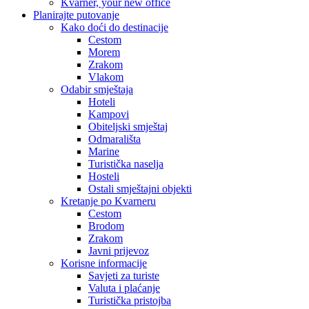
Kvarner, your new office
Planirajte putovanje
Kako doći do destinacije
Cestom
Morem
Zrakom
Vlakom
Odabir smještaja
Hoteli
Kampovi
Obiteljski smještaj
Odmarališta
Marine
Turistička naselja
Hosteli
Ostali smještajni objekti
Kretanje po Kvarneru
Cestom
Brodom
Zrakom
Javni prijevoz
Korisne informacije
Savjeti za turiste
Valuta i plaćanje
Turistička pristojba