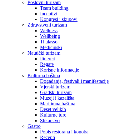
Poslovni turizam
Team building
Incentivi
Kongresi i skupovi
Zdravstveni turizam
Wellness
Wellbeing
Thalasso
Medicinski
Nautički turizam
Itinereri
Regate
Korisne informacije
Kulturna baština
Događanja, festivali i manifestacije
Vjerski turizam
Gradski turizam
Muzeji i kazališta
Maritimna baština
Deset velikih
Kulturne ture
Slikarstvo
Gastro
Popis restorana i konoba
Recepti