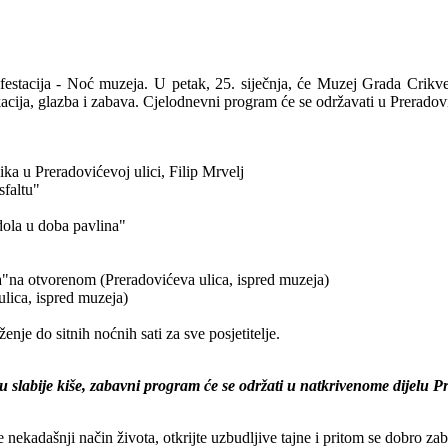
stacija - Noć muzeja. U petak, 25. siječnja, će Muzej Grada Crikvenice
ukacija, glazba i zabava. Cjelodnevni program će se održavati u Prerad
ka u Preradovićevoj ulici, Filip Mrvelj
sfaltu"
dola u doba pavlina"
fa"na otvorenom (Preradovićeva ulica, ispred muzeja)
lica, ispred muzeja)
enje do sitnih noćnih sati za sve posjetitelje.
 slabije kiše, zabavni program će se održati u natkrivenome dijelu Pr
 nekadašnji način života, otkrijte uzbudljive tajne i pritom se dobro z