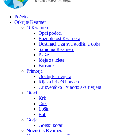
Početna
Otkrijte Kvarner
O Kvarneru
Opći podaci
Raznolikost Kvarnera
Destinacija za sva godišnja doba
Samo na Kvarneru
Plaže
Ideje za izlete
Brošure
Primorje
Opatijska rivijera
Rijeka i riječki prsten
Crikveničko - vinodolska rivijera
Otoci
Krk
Cres
Lošinj
Rab
Gorje
Gorski kotar
Novosti s Kvarnera