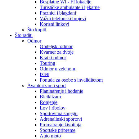
Besplatne WI - FI lokacije
Turističke ambulante i ljekarne
Praznici i blagdani
Važni telefonski brojevi
Korisni linkovi
Što kupiti
Što raditi
Odmor
Obiteljski odmor
Kvarner za dvoje
Kratki odmor
Touring
Odmor u zelenom
Izleti
Ponuda za osobe s invaliditetom
Avanturizam i sport
Planinarenje i hodanje
Biciklizam
Ronjenje
Lov i ribolov
Sportovi na snijegu
Adrenalinski sportovi
Promatranje životinja
Sportske pripreme
Auto moto