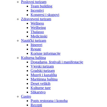
Poslovni turizam
Team building
Incentivi
Kongresi i skupovi
Zdravstveni turizam
Wellness
Wellbeing
Thalasso
Medicinski
Nautički turizam
Itinereri
Regate
Korisne informacije
Kulturna baština
Događanja, festivali i manifestacije
Vjerski turizam
Gradski turizam
Muzeji i kazališta
Maritimna baština
Deset velikih
Kulturne ture
Slikarstvo
Gastro
Popis restorana i konoba
Recepti