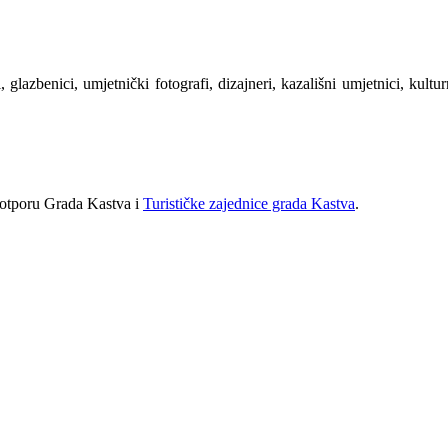
, glazbenici, umjetnički fotografi, dizajneri, kazališni umjetnici, kult
potporu Grada Kastva i
Turističke zajednice grada Kastva
.