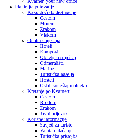
Kvarner, your new office
Planirajte putovanje
Kako doći do destinacije
Cestom
Morem
Zrakom
Vlakom
Odabir smještaja
Hoteli
Kampovi
Obiteljski smještaj
Odmarališta
Marine
Turistička naselja
Hosteli
Ostali smještajni objekti
Kretanje po Kvarneru
Cestom
Brodom
Zrakom
Javni prijevoz
Korisne informacije
Savjeti za turiste
Valuta i plaćanje
Turistička pristojba