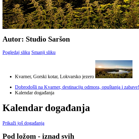
Autor: Studio Saršon
Pogledaj sliku
Smanji sliku
Kvarner, Gorski kotar, Lokvarsko jezero
Dobrodošli na Kvarner, destinaciju odmora, opuštanja i zabave
Kalendar događanja
Kalendar događanja
Prikaži još događanja
Pod ložom - iznad svih