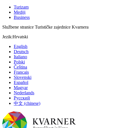
Turizam
Mediji
Business
Službene stranice Turističke zajednice Kvarnera
Jezik:
Hrvatski
English
Deutsch
Italiano
Polski
Čeština
Français
Slovenski
Español
Magyar
Nederlands
Русский
中文 (chinese)