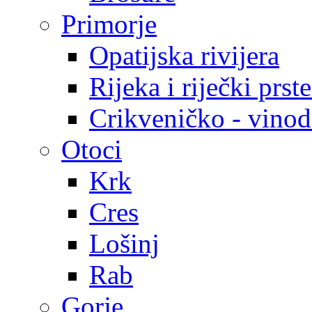
Primorje
Opatijska rivijera
Rijeka i riječki prst
Crikveničko - vinodo
Otoci
Krk
Cres
Lošinj
Rab
Gorje