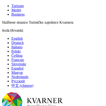
Turizam
Mediji
Business
Službene stranice Turističke zajednice Kvarnera
Jezik:
Hrvatski
English
Deutsch
Italiano
Polski
Čeština
Français
Slovenski
Español
Magyar
Nederlands
Русский
中文 (chinese)