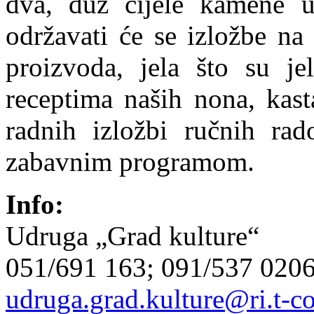
dva, duž cijele kamene ul
održavati će se izložbe na
proizvoda, jela što su jel
receptima naših nona, kast
radnih izložbi ručnih rad
zabavnim programom.
Info:
Udruga „Grad kulture“
051/691 163; 091/537 020
udruga.grad.kulture@ri.t-c