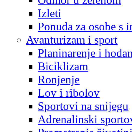
Izleti
Ponuda za osobe s i
Avanturizam i sport
Planinarenje i hodan
Biciklizam
Ronjenje
Lov i ribolov
Sportovi na snijegu
Adrenalinski sporto