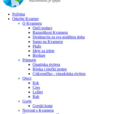
Početna
Otkrijte Kvarner
O Kvarneru
Opći podaci
Raznolikost Kvarnera
Destinacija za sva godišnja doba
Samo na Kvarneru
Plaže
Ideje za izlete
Brošure
Primorje
Opatijska rivijera
Rijeka i riječki prsten
Crikveničko - vinodolska rivijera
Otoci
Krk
Cres
Lošinj
Rab
Gorje
Gorski kotar
Novosti s Kvarnera