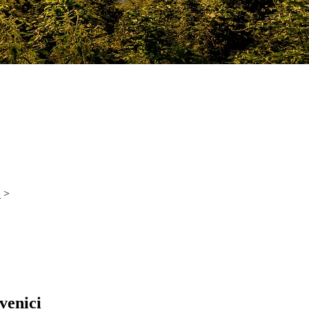
!
>
venici