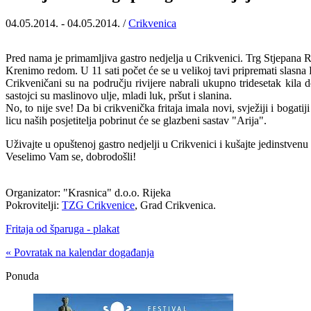
04.05.2014. - 04.05.2014. /
Crikvenica
Pred nama je primamljiva gastro nedjelja u Crikvenici. Trg Stjepana Ra
Krenimo redom. U 11 sati počet će se u velikoj tavi pripremati slasna 
Crikveničani su na području rivijere nabrali ukupno tridesetak kila d
sastojci su maslinovo ulje, mladi luk, pršut i slanina.
No, to nije sve! Da bi crikvenička fritaja imala novi, svježiji i bogati
licu naših posjetitelja pobrinut će se glazbeni sastav "Arija".
Uživajte u opuštenoj gastro nedjelji u Crikvenici i kušajte jedinstvenu 
Veselimo Vam se, dobrodošli!
Organizator: "Krasnica" d.o.o. Rijeka
Pokrovitelji:
TZG Crikvenice
, Grad Crikvenica.
Fritaja od šparuga - plakat
« Povratak na kalendar događanja
Ponuda