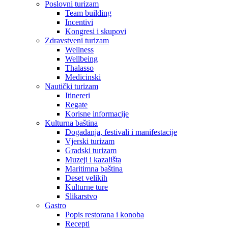
Poslovni turizam
Team building
Incentivi
Kongresi i skupovi
Zdravstveni turizam
Wellness
Wellbeing
Thalasso
Medicinski
Nautički turizam
Itinereri
Regate
Korisne informacije
Kulturna baština
Događanja, festivali i manifestacije
Vjerski turizam
Gradski turizam
Muzeji i kazališta
Maritimna baština
Deset velikih
Kulturne ture
Slikarstvo
Gastro
Popis restorana i konoba
Recepti