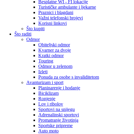
Besplatne WI - FI lokacije
Turističke ambulante i ljekarne
Praznici i blagdani
Važni telefonski brojevi
Korisni linkovi
Što kupiti
Što raditi
Odmor
Obiteljski odmor
Kvarner za dvoje
Kratki odmor
Touring
Odmor u zelenom
Izleti
Ponuda za osobe s invaliditetom
Avanturizam i sport
Planinarenje i hodanje
Biciklizam
Ronjenje
Lov i ribolov
Sportovi na snijegu
Adrenalinski sportovi
Promatranje životinja
Sportske pripreme
Auto moto