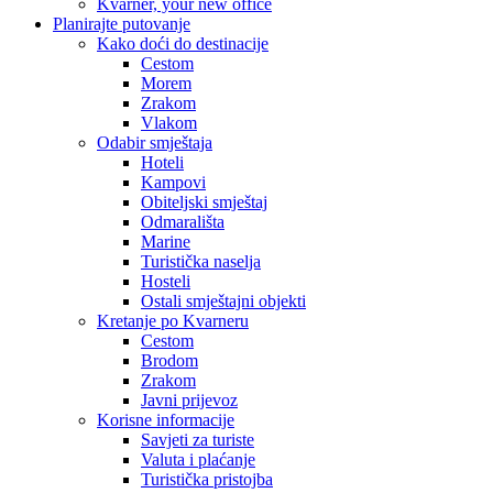
Kvarner, your new office
Planirajte putovanje
Kako doći do destinacije
Cestom
Morem
Zrakom
Vlakom
Odabir smještaja
Hoteli
Kampovi
Obiteljski smještaj
Odmarališta
Marine
Turistička naselja
Hosteli
Ostali smještajni objekti
Kretanje po Kvarneru
Cestom
Brodom
Zrakom
Javni prijevoz
Korisne informacije
Savjeti za turiste
Valuta i plaćanje
Turistička pristojba