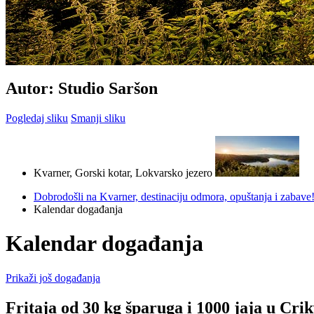
Autor: Studio Saršon
Pogledaj sliku
Smanji sliku
Kvarner, Gorski kotar, Lokvarsko jezero
Dobrodošli na Kvarner, destinaciju odmora, opuštanja i zabave
Kalendar događanja
Kalendar događanja
Prikaži još događanja
Fritaja od 30 kg šparuga i 1000 jaja u Crik