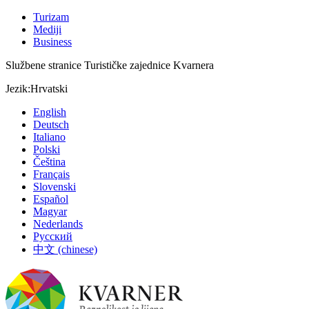
Turizam
Mediji
Business
Službene stranice Turističke zajednice Kvarnera
Jezik:
Hrvatski
English
Deutsch
Italiano
Polski
Čeština
Français
Slovenski
Español
Magyar
Nederlands
Русский
中文 (chinese)