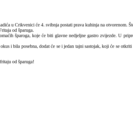
dića u Crikvenici će 4. svibnja postati prava kuhinja na otvorenom. Što
Fritaja od šparuga.
omaćih šparoga, koje će biti glavne nedjeljne gastro zvijezde. U pripre
ji okus i bila posebna, dodat će se i jedan tajni sastojak, koji će se otk
fritaju od šparuga!