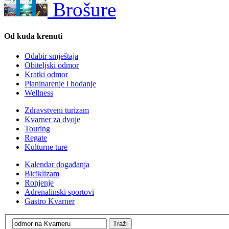
Brošure
Od kuda krenuti
Odabir smještaja
Obiteljski odmor
Kratki odmor
Planinarenje i hodanje
Wellness
Zdravstveni turizam
Kvarner za dvoje
Touring
Regate
Kulturne ture
Kalendar događanja
Biciklizam
Ronjenje
Adrenalinski sportovi
Gastro Kvarner