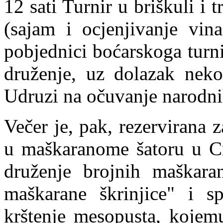
12 sati Turnir u briškuli i t
(sajam i ocjenjivanje vina
pobjednici boćarskoga turn
druženje, uz dolazak neko
Udruzi na očuvanje narodnih
Večer je, pak, rezervirana
u maškaranome šatoru u Cri
druženje brojnih maškara
maškarane škrinjice" i s
krštenje mesopusta, kojemu