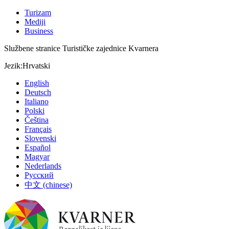
Turizam
Mediji
Business
Službene stranice Turističke zajednice Kvarnera
Jezik:
Hrvatski
English
Deutsch
Italiano
Polski
Čeština
Français
Slovenski
Español
Magyar
Nederlands
Русский
中文 (chinese)