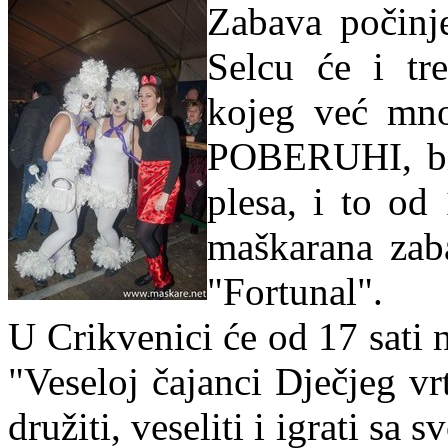
Zabava počinje
Selcu će i tr
kojeg već mno
POBERUHI, bit
plesa, i to od
maškarana zab
"Fortunal".
U Crikvenici će od 17 sati 
"Veseloj čajanci Dječjeg vr
družiti, veseliti i igrati sa 