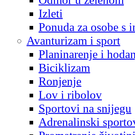
Izleti
Ponuda za osobe s i
Avanturizam i sport
Planinarenje i hodan
Biciklizam
Ronjenje
Lov i ribolov
Sportovi na snijegu
Adrenalinski sporto