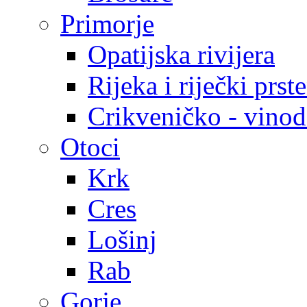
Primorje
Opatijska rivijera
Rijeka i riječki prst
Crikveničko - vinodo
Otoci
Krk
Cres
Lošinj
Rab
Gorje