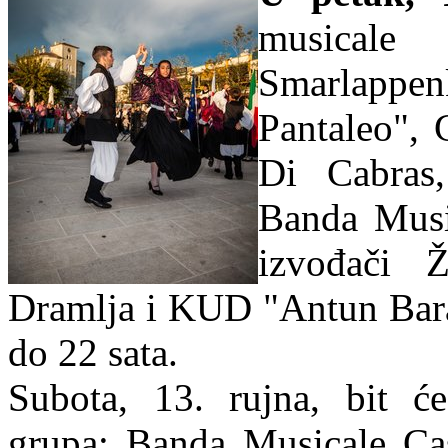
musicale
Smarlapp
Pantaleo", 
Di Cabras
Banda Music
izvođači 
Dramlja i KUD "Antun Barac
do 22 sata.
Subota, 13. rujna, bit će
grupa: Banda Musicale Cas