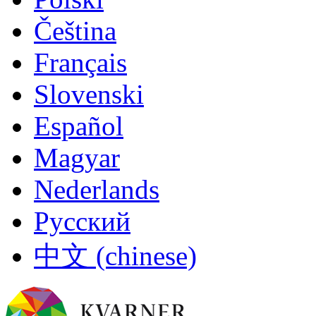
Čeština
Français
Slovenski
Español
Magyar
Nederlands
Русский
中文 (chinese)