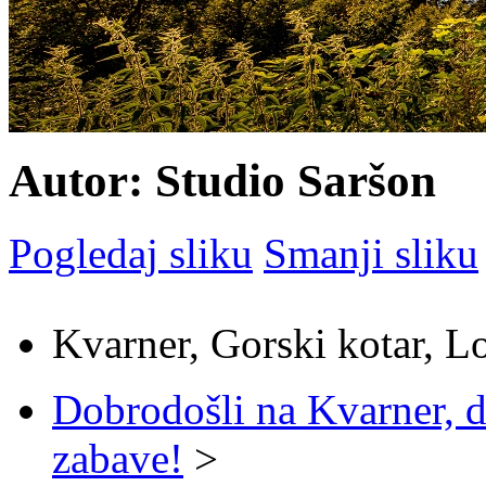
Autor: Studio Saršon
Pogledaj sliku
Smanji sliku
Kvarner, Gorski kotar, L
Dobrodošli na Kvarner, d
zabave!
>