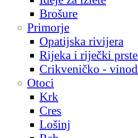
Brošure
Primorje
Opatijska rivijera
Rijeka i riječki prst
Crikveničko - vinodo
Otoci
Krk
Cres
Lošinj