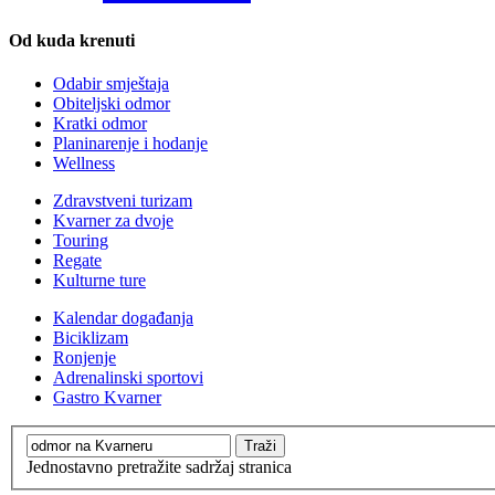
Od kuda krenuti
Odabir smještaja
Obiteljski odmor
Kratki odmor
Planinarenje i hodanje
Wellness
Zdravstveni turizam
Kvarner za dvoje
Touring
Regate
Kulturne ture
Kalendar događanja
Biciklizam
Ronjenje
Adrenalinski sportovi
Gastro Kvarner
Jednostavno pretražite sadržaj stranica