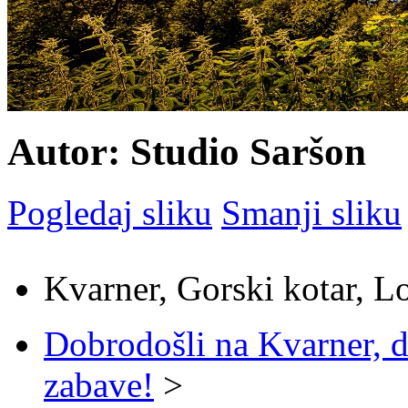
Autor: Studio Saršon
Pogledaj sliku
Smanji sliku
Kvarner, Gorski kotar, L
Dobrodošli na Kvarner, d
zabave!
>