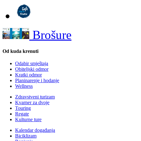
Brošure
Od kuda krenuti
Odabir smještaja
Obiteljski odmor
Kratki odmor
Planinarenje i hodanje
Wellness
Zdravstveni turizam
Kvarner za dvoje
Touring
Regate
Kulturne ture
Kalendar događanja
Biciklizam