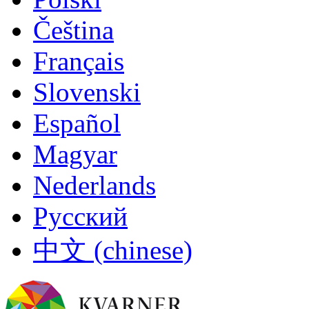
Čeština
Français
Slovenski
Español
Magyar
Nederlands
Русский
中文 (chinese)