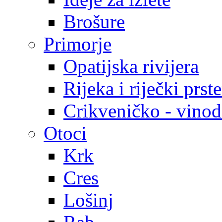
Brošure
Primorje
Opatijska rivijera
Rijeka i riječki prst
Crikveničko - vinodo
Otoci
Krk
Cres
Lošinj