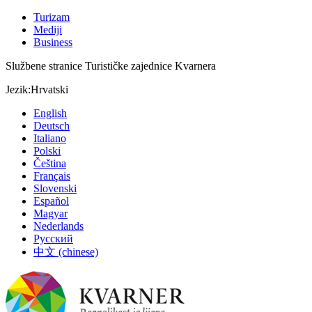
Turizam
Mediji
Business
Službene stranice Turističke zajednice Kvarnera
Jezik:
Hrvatski
English
Deutsch
Italiano
Polski
Čeština
Français
Slovenski
Español
Magyar
Nederlands
Русский
中文 (chinese)