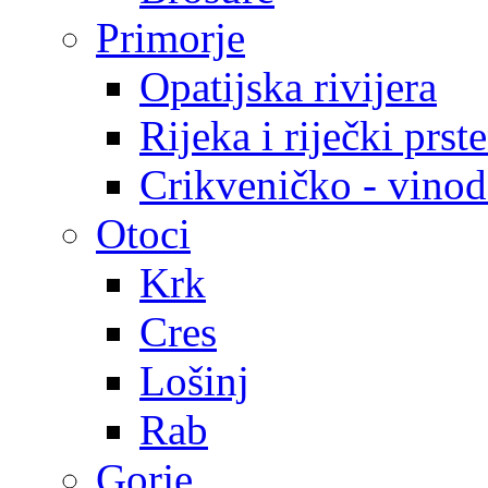
Primorje
Opatijska rivijera
Rijeka i riječki prst
Crikveničko - vinodo
Otoci
Krk
Cres
Lošinj
Rab
Gorje