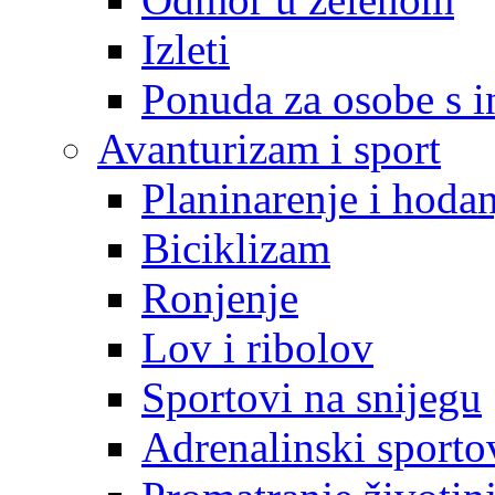
Izleti
Ponuda za osobe s i
Avanturizam i sport
Planinarenje i hodan
Biciklizam
Ronjenje
Lov i ribolov
Sportovi na snijegu
Adrenalinski sporto