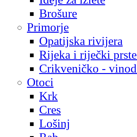
Brošure
Primorje
Opatijska rivijera
Rijeka i riječki prst
Crikveničko - vinodo
Otoci
Krk
Cres
Lošinj