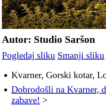
Autor: Studio Saršon
Pogledaj sliku
Smanji sliku
Kvarner, Gorski kotar, L
Dobrodošli na Kvarner, d
zabave!
>