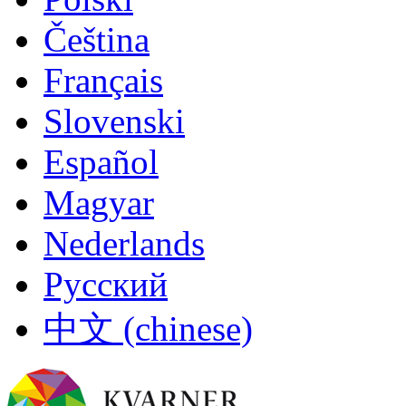
Čeština
Français
Slovenski
Español
Magyar
Nederlands
Русский
中文 (chinese)