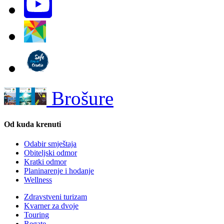
Brošure
Od kuda krenuti
Odabir smještaja
Obiteljski odmor
Kratki odmor
Planinarenje i hodanje
Wellness
Zdravstveni turizam
Kvarner za dvoje
Touring
Regate