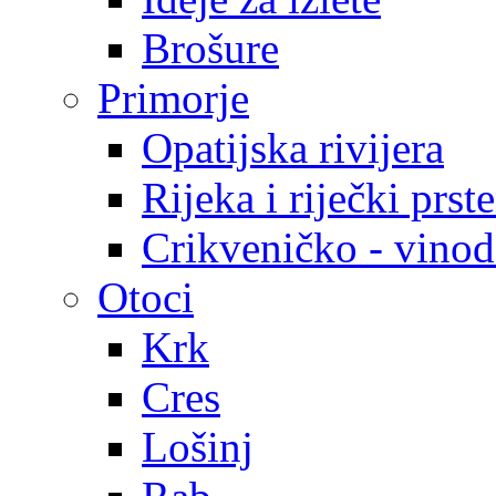
Brošure
Primorje
Opatijska rivijera
Rijeka i riječki prst
Crikveničko - vinodo
Otoci
Krk
Cres
Lošinj