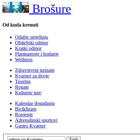
Brošure
Od kuda krenuti
Odabir smještaja
Obiteljski odmor
Kratki odmor
Planinarenje i hodanje
Wellness
Zdravstveni turizam
Kvarner za dvoje
Touring
Regate
Kulturne ture
Kalendar događanja
Biciklizam
Ronjenje
Adrenalinski sportovi
Gastro Kvarner