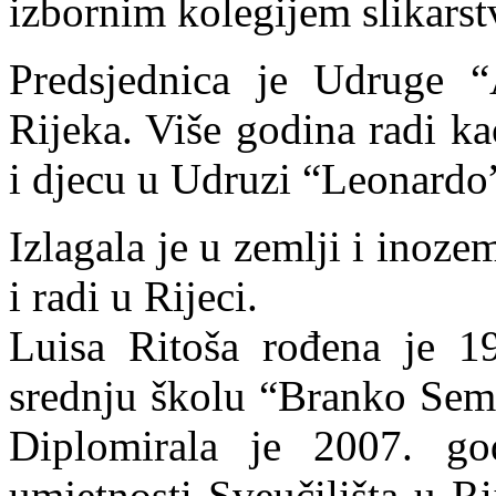
izbornim kolegijem slikarst
Predsjednica je Udruge “A
Rijeka. Više godina radi ka
i djecu u Udruzi “Leonardo
Izlagala je u zemlji i inoz
i radi u Rijeci.
Luisa Ritoša rođena je 19
srednju školu “Branko Semel
Diplomirala je 2007. go
umjetnosti Sveučilišta u Ri