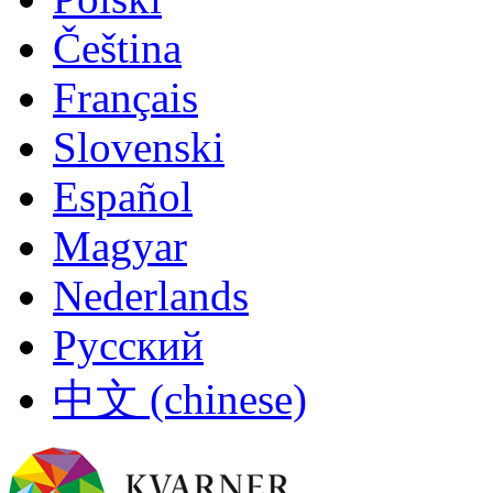
Čeština
Français
Slovenski
Español
Magyar
Nederlands
Русский
中文 (chinese)