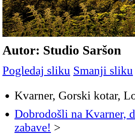
Autor: Studio Saršon
Pogledaj sliku
Smanji sliku
Kvarner, Gorski kotar, L
Dobrodošli na Kvarner, d
zabave!
>