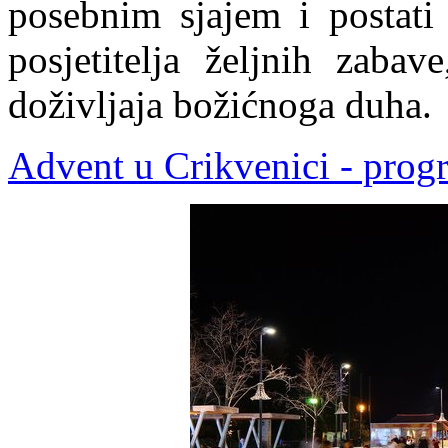
posebnim sjajem i postati 
posjetitelja željnih zaba
doživljaja božićnoga duha.
Advent u Crikvenici - prog