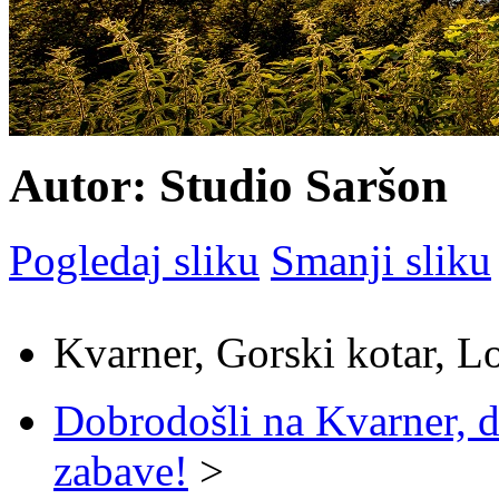
Autor: Studio Saršon
Pogledaj sliku
Smanji sliku
Kvarner, Gorski kotar, L
Dobrodošli na Kvarner, d
zabave!
>