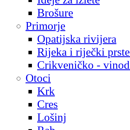
Brošure
Primorje
Opatijska rivijera
Rijeka i riječki prst
Crikveničko - vinodo
Otoci
Krk
Cres
Lošinj