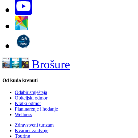
Brošure
Od kuda krenuti
Odabir smještaja
Obiteljski odmor
Kratki odmor
Planinarenje i hodanje
Wellness
Zdravstveni turizam
Kvarner za dvoje
Touring