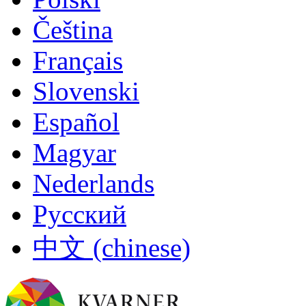
Čeština
Français
Slovenski
Español
Magyar
Nederlands
Русский
中文 (chinese)